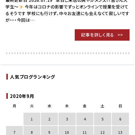
最終更新日 2026.07.19 本日ご来店の爽やかメンズ！！皆さん大
学生～
今年はコロナの影響でずっとオンラインで授業を受けて
るそうです 学校にも行けず、中々お友達にも会えなくて寂しいです
が・・・今回は…
記事を詳しく見る
人気ブログランキング
2020年9月
月
火
水
木
金
土
日
1
2
3
4
5
6
7
8
9
10
11
12
13