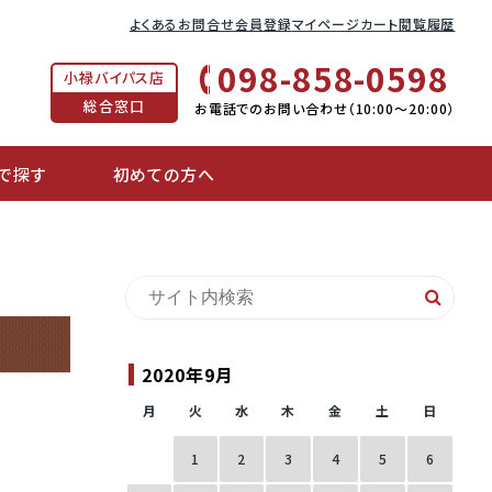
よくあるお問合せ
会員登録
マイページ
カート
閲覧履歴
098-858-0598
小禄バイパス店
総合窓口
お電話でのお問い合わせ（10:00〜20:00）
で探す
初めての方へ
2020年9月
月
火
水
木
金
土
日
1
2
3
4
5
6