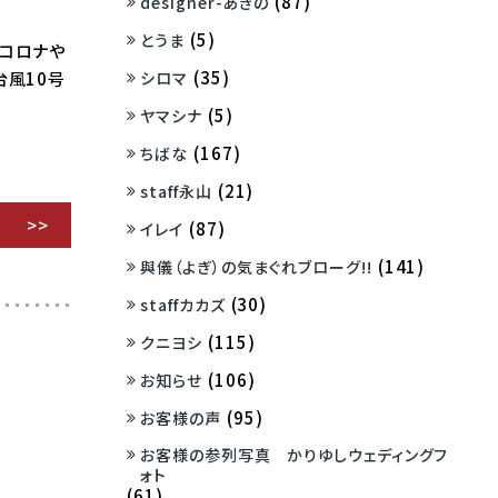
(87)
designer-あきの
(5)
とうま
はコロナや
(35)
シロマ
台風10号
(5)
ヤマシナ
(167)
ちばな
(21)
staff永山
(87)
イレイ
(141)
與儀（よぎ）の気まぐれブローグ!!
(30)
staffカカズ
(115)
クニヨシ
(106)
お知らせ
(95)
お客様の声
お客様の参列写真 かりゆしウェディングフ
ォト
(61)