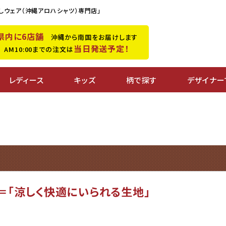
しウェア（沖縄アロハシャツ）専門店」
県内に6店舗
沖縄から南国をお届けします
当日発送予定！
M10:00までの注文は
レディース
キッズ
柄で探す
デザイナー
＝「涼しく快適にいられる生地」