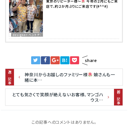
東京のリピーター様～
今年の２月にもご来
店で、約２か月ぶりにご来店です(#^^#)
designer-ヘントナ-
B!
share
次の記事
神奈川からお越しのファミリー様
娘さんも一
緒に本…
前の記事
とても気さくで笑顔が絶えないお客様、マンゴハ
ウス…
この記事へのコメントはありません。