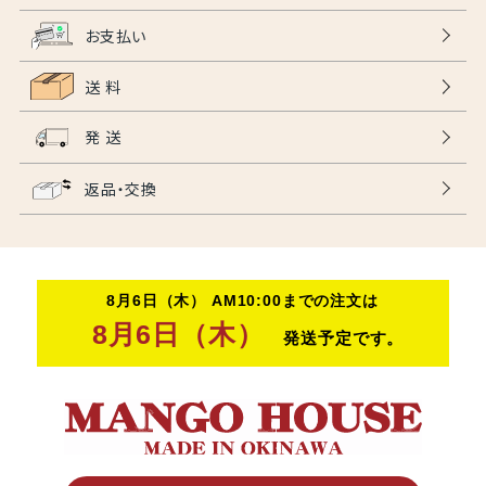
お支払い
送 料
発 送
返品・交換