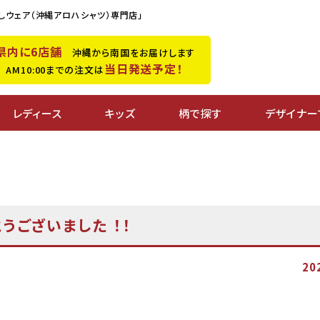
しウェア（沖縄アロハシャツ）専門店」
県内に6店舗
沖縄から南国をお届けします
当日発送予定！
M10:00までの注文は
レディース
キッズ
柄で探す
デザイナー
うございました ！！
20