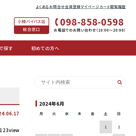
よくあるお問合せ
会員登録
マイページ
カート
閲覧履歴
098-858-0598
小禄バイパス店
総合窓口
お電話でのお問い合わせ（10:00〜20:00）
で探す
初めての方へ
2024年6月
24.06.17
月
火
水
木
金
土
日
1
2
123view