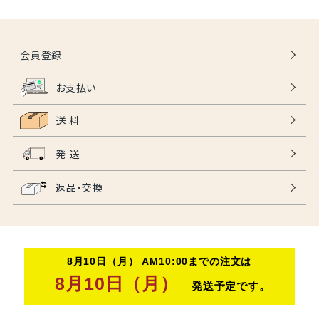
会員登録
お支払い
送 料
発 送
返品・交換