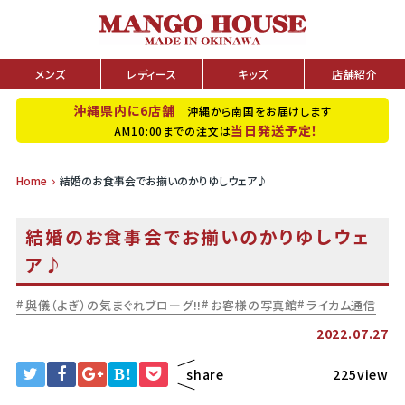
メンズ
レディース
キッズ
店舗紹介
沖縄県内に6店舗
沖縄から南国をお届けします
当日発送予定！
AM10:00までの注文は
Home
結婚のお食事会でお揃いのかりゆしウェア♪
結婚のお食事会でお揃いのかりゆしウェ
ア♪
與儀（よぎ）の気まぐれブローグ!!
お客様の写真館
ライカム通信
2022.07.27
B!
share
225view