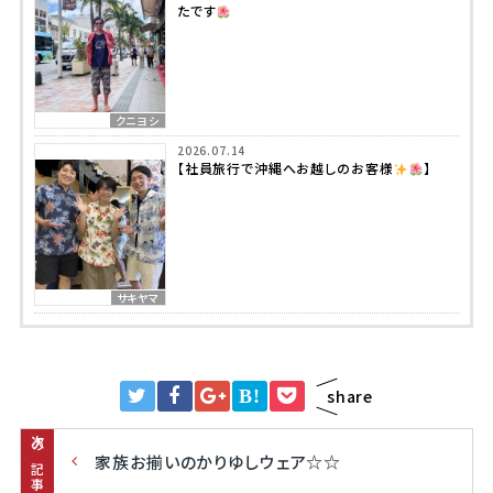
たです
クニヨシ
2026.07.14
【社員旅行で沖縄へお越しのお客様
】
サキヤマ
B!
share
次の記事
家族お揃いのかりゆしウェア☆☆