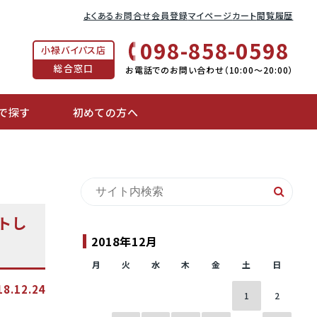
よくあるお問合せ
会員登録
マイページ
カート
閲覧履歴
098-858-0598
小禄バイパス店
総合窓口
お電話でのお問い合わせ（10:00〜20:00）
で探す
初めての方へ
トし
2018年12月
月
火
水
木
金
土
日
18.12.24
1
2