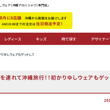
しウェア（沖縄アロハシャツ）専門店」
県内に6店舗
沖縄から南国をお届けします
当日発送予定！
M10:00までの注文は
レディース
キッズ
柄で探す
デザイナー
りゆしウェアもゲットして
を連れて沖縄旅行！！初かりゆしウェアもゲッ
20