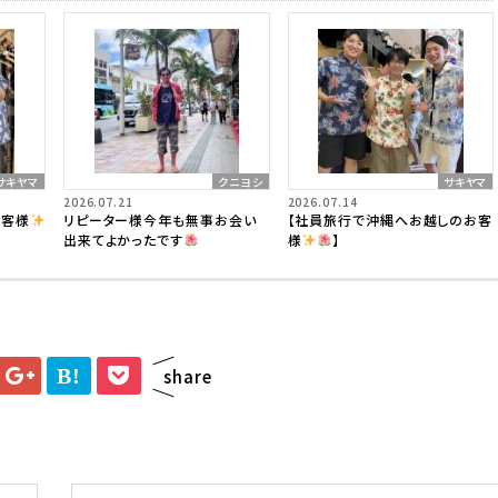
サキヤマ
クニヨシ
サキヤマ
2026.07.21
2026.07.14
お客様
リピーター様今年も無事お会い
【社員旅行で沖縄へお越しのお客
出来てよかったです
様
】
B!
share