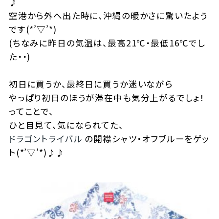
♪
空港から外へ出た時に、沖縄の暖かさに驚いたよう
です(*’▽’*)
(ちなみに昨日の気温は、最高21℃・最低16℃でし
た・・)
初日に買うか、最終日に買うか迷いながら
やっぱり初日のほうが滞在中も気分上がるでしょ！
ってことで、
ひと目見て、気になられてた、
ドラゴントライバル
の開襟シャツ・オフブルーをゲッ
ト(*’▽’*)♪♪