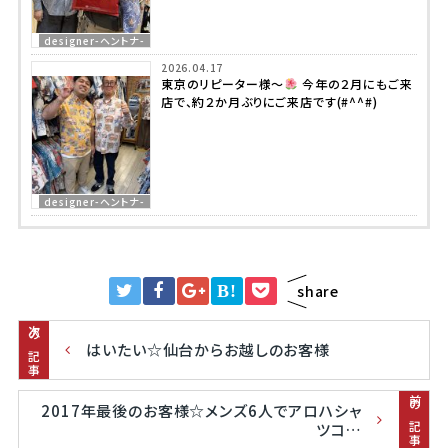
designer-ヘントナ-
2026.04.17
東京のリピーター様～
今年の２月にもご来
店で、約２か月ぶりにご来店です(#^^#)
designer-ヘントナ-
B!
share
次の記事
はいたい☆仙台からお越しのお客様
前の記事
2017年最後のお客様☆メンズ6人でアロハシャ
ツコ…