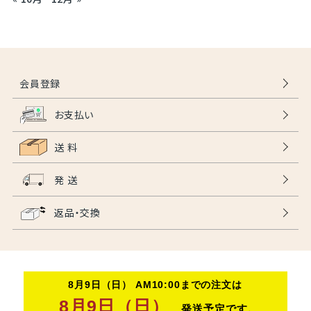
会員登録
お支払い
送 料
発 送
返品・交換