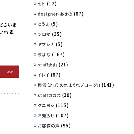
(12)
セト
(87)
designer-あきの
(5)
とうま
くださいま
いね 素
(35)
シロマ
(5)
ヤマシナ
(167)
ちばな
(21)
staff永山
(87)
イレイ
(141)
與儀（よぎ）の気まぐれブローグ!!
(30)
staffカカズ
(115)
クニヨシ
(107)
お知らせ
(95)
お客様の声