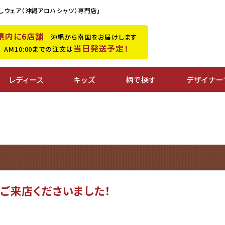
しウェア（沖縄アロハシャツ）専門店」
県内に6店舗
沖縄から南国をお届けします
当日発送予定！
M10:00までの注文は
レディース
キッズ
柄で探す
デザイナー
ご来店くださいました！