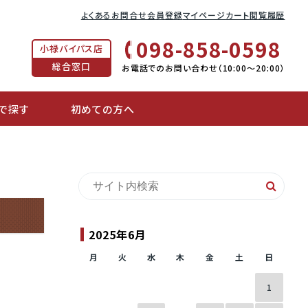
よくあるお問合せ
会員登録
マイページ
カート
閲覧履歴
098-858-0598
小禄バイパス店
総合窓口
お電話でのお問い合わせ（10:00〜20:00）
で探す
初めての方へ
2025年6月
月
火
水
木
金
土
日
1