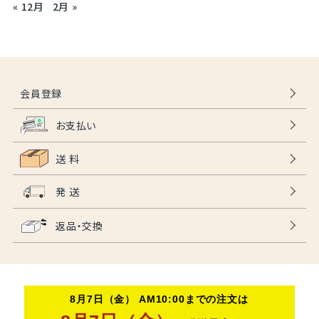
« 12月
2月 »
会員登録
お支払い
送 料
発 送
返品・交換