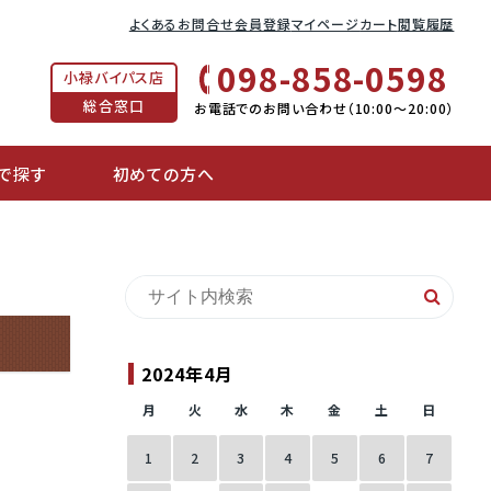
よくあるお問合せ
会員登録
マイページ
カート
閲覧履歴
098-858-0598
小禄バイパス店
総合窓口
お電話でのお問い合わせ（10:00〜20:00）
で探す
初めての方へ
2024年4月
月
火
水
木
金
土
日
1
2
3
4
5
6
7