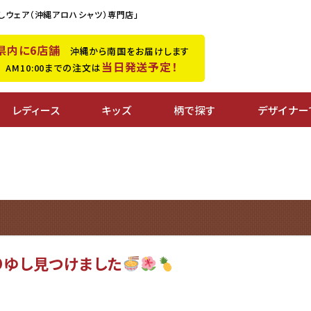
しウェア（沖縄アロハシャツ）専門店」
県内に6店舗
沖縄から南国をお届けします
当日発送予定！
M10:00までの注文は
レディース
キッズ
柄で探す
デザイナー
りゆし見つけました