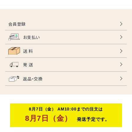
会員登録
お支払い
送 料
発 送
返品・交換