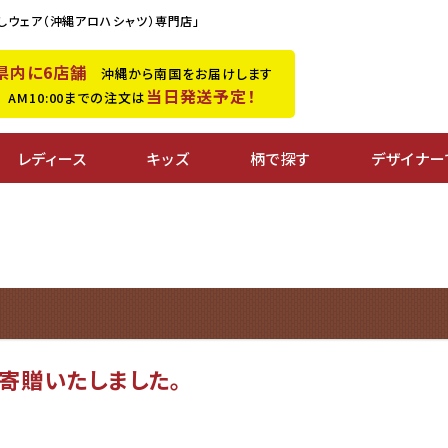
しウェア（沖縄アロハシャツ）専門店」
県内に6店舗
沖縄から南国をお届けします
当日発送予定！
M10:00までの注文は
レディース
キッズ
柄で探す
デザイナー
寄贈いたしました。