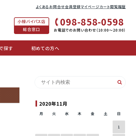
よくあるお問合せ
会員登録
マイページ
カート
閲覧履歴
098-858-0598
小禄バイパス店
総合窓口
お電話でのお問い合わせ（10:00〜20:00）
で探す
初めての方へ
2020年11月
月
火
水
木
金
土
日
1