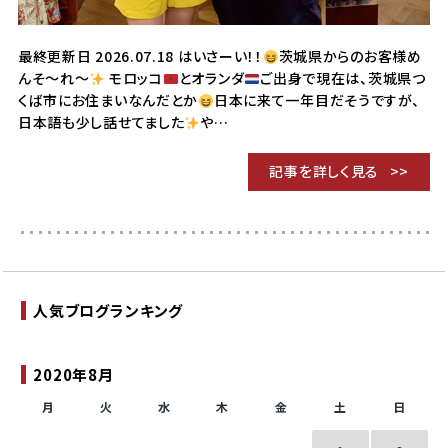
最終更新日 2026.07.18 はいさーい！！
茨城県からのお客様め
んそ〜れ〜
モロッコ
とオランダ
ご出身で現在は、茨城県つ
くば市にお住まいなんだとか
日本に来て一年目だそうですが、
日本語も少し話せてました
や…
記事を詳しく見る
人気ブログランキング
2020年8月
月
火
水
木
金
土
日