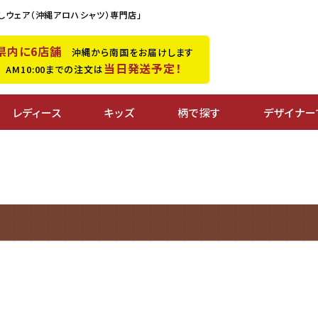
しウェア（沖縄アロハシャツ）専門店」
県内に6店舗
沖縄から南国をお届けします
当日発送予定！
M10:00までの注文は
レディース
キッズ
柄で探す
デザイナー