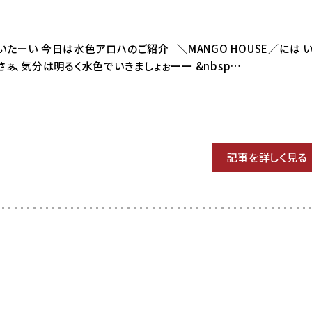
3 はいたーい 今日は水色アロハのご紹介 ＼MANGO HOUSE／には 
ぁ、気分は明るく水色でいきましょぉーー &nbsp…
記事を詳しく見る