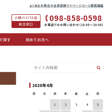
よくあるお問合せ
会員登録
マイページ
カート
閲覧履歴
098-858-0598
小禄バイパス店
総合窓口
お電話でのお問い合わせ（10:00〜20:00）
で探す
初めての方へ
2020年4月
月
火
水
木
金
土
日
1
2
3
4
5