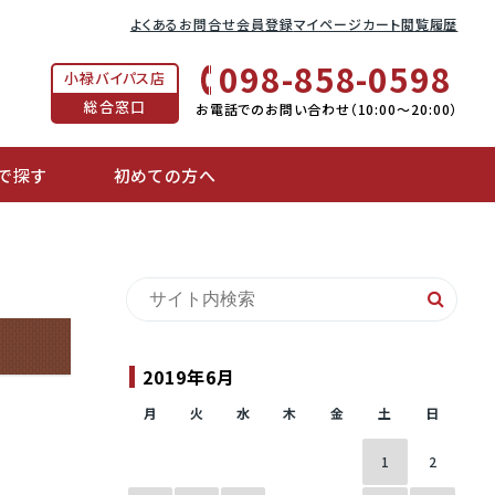
よくあるお問合せ
会員登録
マイページ
カート
閲覧履歴
098-858-0598
小禄バイパス店
総合窓口
お電話でのお問い合わせ（10:00〜20:00）
で探す
初めての方へ
2019年6月
月
火
水
木
金
土
日
1
2