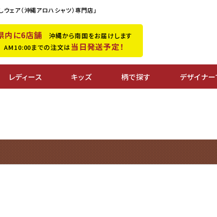
しウェア（沖縄アロハシャツ）専門店」
県内に6店舗
沖縄から南国をお届けします
当日発送予定！
M10:00までの注文は
レディース
キッズ
柄で探す
デザイナー