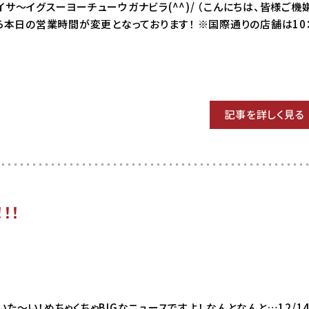
8 ハイサ～イグスーヨーチューウガナビラ(^^)/ （こんにちは、皆様ご
ら本日の営業時間が変更となっております！ ※国際通りの店舗は10
記事を詳しく見る
！！
 はいた～い！めちゃくちゃBIGなニュースですよ！ なんとなんと…12/1