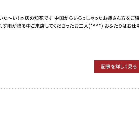
08 はいた～い！本店の知花です 中国からいらっしゃったお姉さん方をご
ず雨が降る中ご来店してくださったお二人(*^^*) おふたりはお仕
記事を詳しく見る