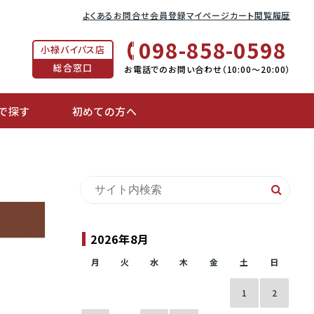
よくあるお問合せ
会員登録
マイページ
カート
閲覧履歴
098-858-0598
小禄バイパス店
総合窓口
お電話でのお問い合わせ（10:00〜20:00）
で探す
初めての方へ
2026年8月
月
火
水
木
金
土
日
1
2