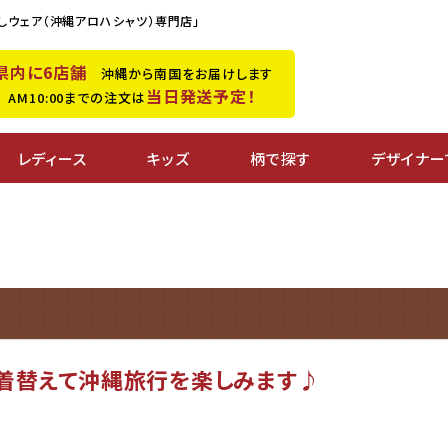
しウェア（沖縄アロハシャツ）専門店」
県内に6店舗
沖縄から南国をお届けします
当日発送予定！
M10:00までの注文は
レディース
キッズ
柄で探す
デザイナー
に着替えて沖縄旅行を楽しみます♪