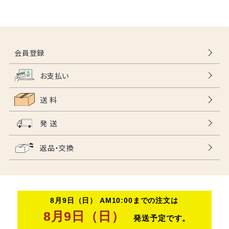
会員登録
お支払い
送 料
発 送
返品・交換