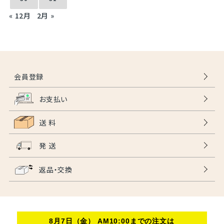
« 12月
2月 »
会員登録
お支払い
送 料
発 送
返品・交換