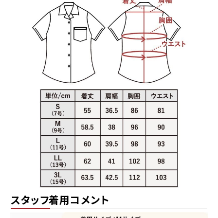
枚を探している方、シンプルすぎず印象に残
るかりゆしウェアを着たい方におすすめです。
柄はしっかり入っていますが、単色調でまとめ
ているため、大人の方にも取り入れやすいデ
ザインです。
「沖縄らしさはほしいけれど、派手すぎる柄は
少し不安」という方にも選びやすい一枚です。
洗濯機で洗えますか？
ご家庭でお洗濯いただけます。型崩れや色落
ちを防ぐため、洗濯ネットの使用をおすすめし
ております。
乾燥機のご使用や、濡れたまま長時間放置す
ることはお避けください。洗濯後は形を整え
て陰干しすると、長くきれいにご愛用いただけ
スタッフ着用コメント
ます。