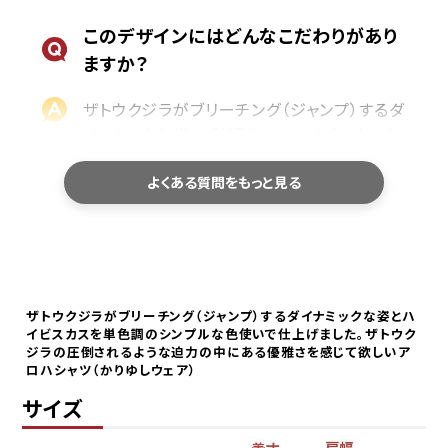
このデザインにはどんなこだわりがあり
ますか？
ザトウクジラがブリーチング（ジャンプ）するダ
イナミックな姿と、沖縄らしいハイビスカスを
組み合わせたデザインです。
よくある質問をもっと見る
力強く海から飛び上がる迫力がありながら、
どこか優雅さも感じられるザトウクジラの魅
力を表現しました。
色使いは単色調でまとめることで、柄の存在
感はありつつも、すっきりと大人っぽく着てい
ただける一枚に仕上げています。
ザトウクジラがブリーチング（ジャンプ）するダイナミックな姿とハ
イビスカスを単色調のシンプルな色使いで仕上げました。ザトウク
ジラの圧倒されるような迫力の中にある優雅さを感じて欲しいア
ロハシャツ（かりゆしウェア）
どんな方におすすめですか？
サイズ
海やクジラが好きな方、沖縄旅行で映える一