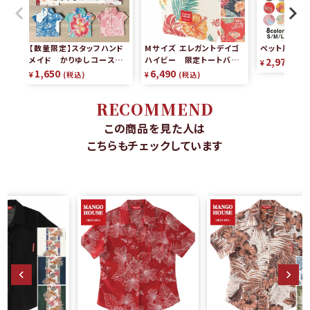
【数量限定】スタッフハンド
Mサイズ エレガントデイゴ
ペット用かり
メイド かりゆしコースタ
ハイビー 限定トートバッグ
2,970
¥
税
ー（2枚組）
リバーシブル
1,650
6,490
¥
税込
¥
税込
RECOMMEND
この商品を見た人は
こちらもチェックしています