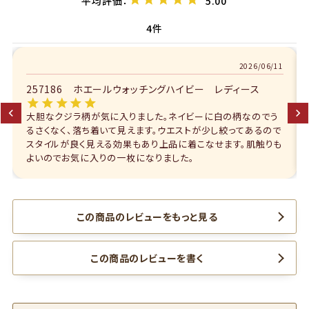
5.00
4
06/11
2026/05/29
257186 ホエールウォッチングハイビー レディース
でう
サラサラしておりこれからの暑くてジメジメする季節にぴったり
るので
です！ ラッカーブラックはクジラがさりげなく見える配色なので
触りも
着やすいです！ 胸ポケットのブランドのタグが赤でかなり目立っ
てしまうので生地と同系色のものだと嬉しいです！
この商品のレビューをもっと見る
この商品のレビューを書く