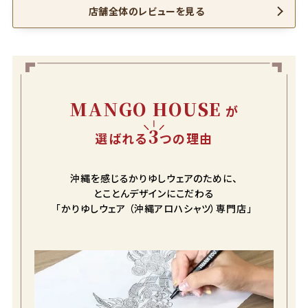
店舗全体のレビューを見る
color
size
MANGO HOUSE
ラッカーホワイト
が
3
選ばれる
つの理由
S
カートに入れる
在庫数
1
沖縄を感じるかりゆしウェアのために、
M
カートに入れる
とことんデザインにこだわる
在庫数
2
「かりゆしウェア （沖縄アロハシャツ）専門店」
L
カートに入れる
在庫数
1
LL
カートに入れる
在庫数
1