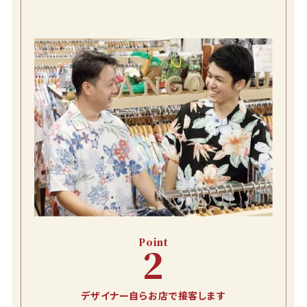
ラッカーネイビー
S
カートに入れる
在庫数
1
M
カートに入れる
在庫数
2
L
カートに入れる
在庫数
1
LL
店舗取り寄せ申請
在庫切れ
Point
2
3L
カートに入れる
在庫数
1
デザイナー自らお店で接客します