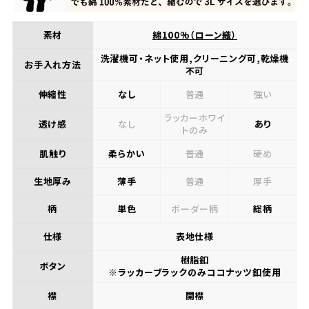
お届けの目安は、本州・九州・四国は発送日の
翌日、北海道は3日後、沖縄県内は翌日です。
素材
綿100%（ローン織）
※確約ではありません。一部地域や天候・交通
洗濯機可・ネット使用,クリーニング可,乾燥機
お手入れ方法
状況により、お届けが遅れる場合がございます。
不可
伸縮性
なし
普通
強い
ラッカーホワイ
透け感
なし
あり
トのみ
肌触り
柔らかい
普通
硬め
生地厚み
薄手
普通
厚手
柄
単色
ボーダー柄
総柄
仕様
表地仕様
樹脂釦
ボタン
※ラッカーブラックのみココナッツ釦使用
襟
開襟