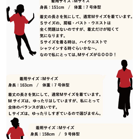
サイズが合わなかった場合、交換できま
すか？
未使用・タグ付きで、再販可能な状態の商品
であれば、お客様都合の場合でも交換対応を
承っております。
交換にかかる往復送料につきましては、お客
様ご負担にてお願いしております。
送料はどのくらいかかりますか？
ネコポスをご利用の場合は全国一律385円
（税込）です。
宅配便は838円（税込）、沖縄県内は471円
（税込）となります。
また、16,500円（税込）以上のお買い上げで