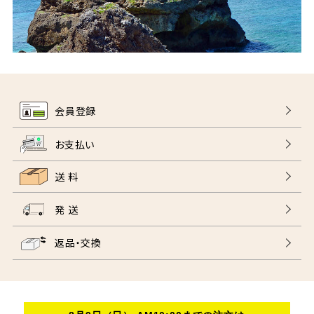
会員登録
お支払い
送 料
発 送
返品・交換