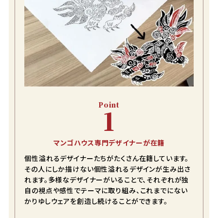
3L
カートに入れる
在庫数
2
ラッカーブラック
S
店舗取り寄せ申請
在庫切れ
Point
1
M
店舗取り寄せ申請
在庫切れ
マンゴハウス専門デザイナーが在籍
L
店舗取り寄せ申請
在庫切れ
個性溢れるデザイナーたちがたくさん在籍しています。
その人にしか描けない個性溢れるデザインが生み出さ
LL
店舗取り寄せ申請
れます。多様なデザイナーがいることで、それぞれが独
在庫切れ
自の視点や感性でテーマに取り組み、これまでにない
3L
かりゆしウェアを創造し続けることができます。
店舗取り寄せ申請
在庫切れ