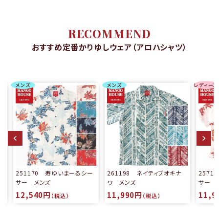
RECOMMEND
おすすめ定番かりゆしウェア（アロハシャツ）
メンズ
メンズ
レディース
る
251170 寿ゆいまーるシー
261198 ネイティブオキナ
257
サー メンズ
ワ メンズ
サー 
12,540円
11,990円
11,9
（税込）
（税込）