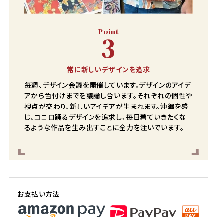
S
店舗取り寄せ申請
在庫切れ
Point
3
M
カートに入れる
在庫数
1
常に新しいデザインを追求
L
店舗取り寄せ申請
在庫切れ
毎週、デザイン会議を開催しています。デザインのアイデ
アから色付けまでを議論し合います。それぞれの個性や
LL
視点が交わり、新しいアイデアが生まれます。沖縄を感
店舗取り寄せ申請
在庫切れ
じ、ココロ踊るデザインを追求し、毎日着ていきたくな
るような作品を生み出すことに全力を注いでいます。
3L
店舗取り寄せ申請
在庫切れ
お支払い方法