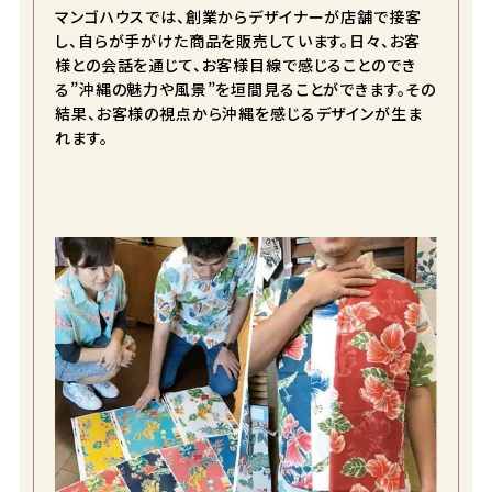
マンゴハウスでは、創業からデザイナーが店舗で接客
アイボリー
し、自らが手がけた商品を販売しています。日々、お客
様との会話を通じて、お客様目線で感じることのでき
S
カートに入れる
る”沖縄の魅力や風景”を垣間見ることができます。その
在庫数
1
結果、お客様の視点から沖縄を感じるデザインが生ま
れます。
M
店舗取り寄せ申請
在庫切れ
L
カートに入れる
在庫数
1
LL
カートに入れる
在庫数
1
3L
店舗取り寄せ申請
在庫切れ
ネイビー