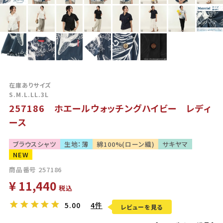
在庫ありサイズ
S.M.L.LL.3L
257186 ホエールウォッチングハイビー レディ
ース
ブラウスシャツ
生地：薄
綿100%(ローン織)
サキヤマ
NEW
商品番号
257186
¥
11,440
税込
5.00
4件
レビューを見る