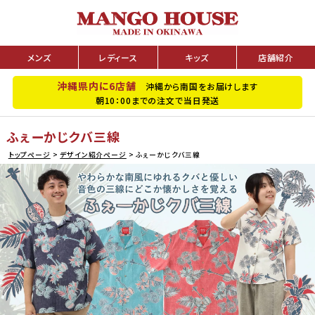
メンズ
レディース
キッズ
店舗紹介
沖縄県内に6店舗
沖縄から南国をお届けします
朝10：00までの注文で当日発送
ふぇーかじクバ三線
トップページ
デザイン紹介ページ
ふぇーかじクバ三線