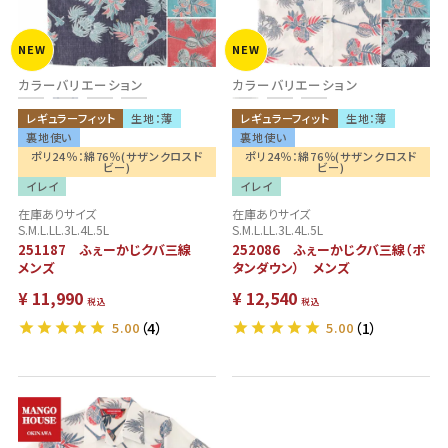
NEW
NEW
カラーバリエーション
カラーバリエーション
レギュラーフィット
生地：薄
レギュラーフィット
生地：薄
裏地使い
裏地使い
ポリ24％：綿76％(サザンクロスド
ポリ24％：綿76％(サザンクロスド
ビー)
ビー)
イレイ
イレイ
在庫ありサイズ
在庫ありサイズ
S.M.L.LL.3L.4L.5L
S.M.L.LL.3L.4L.5L
251187 ふぇーかじクバ三線
252086 ふぇーかじクバ三線（ボ
メンズ
タンダウン） メンズ
¥
11,990
¥
12,540
税込
税込
5.00
（4）
5.00
（1）