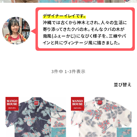
デザイナーイレイです。
沖縄では古くから神木とされ、人々の生活に
寄り添ってきたクバの木。そんなクバの木が
南風(ふぇーかじ)になびく様子を、三線やパ
インと共にヴィンテージ風に描きました。
3
件中
1
-
3
件表示
並び替え