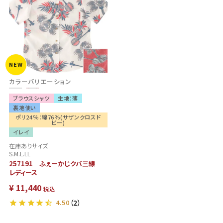
NEW
カラーバリエーション
ブラウスシャツ
生地：薄
裏地使い
ポリ24％：綿76％(サザンクロスド
ビー)
イレイ
在庫ありサイズ
S.M.L.LL
257191 ふぇーかじクバ三線
レディース
¥
11,440
税込
4.50
（2）