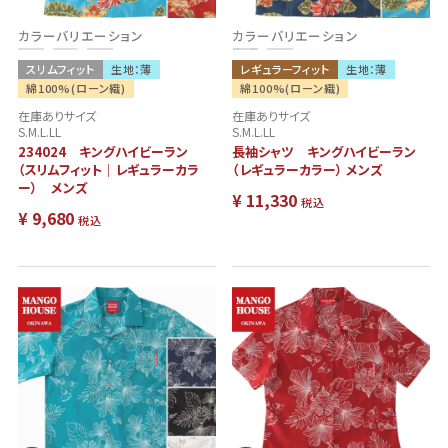
カラーバリエーション
カラーバリエーション
スリムフィット
生地：薄
レギュラーフィット
生地：薄
綿100%(ローン織)
綿100%(ローン織)
在庫ありサイズ
在庫ありサイズ
S.M.L.LL
S.M.L.LL
234024 キングハイビーラン
長袖シャツ キングハイビーラン
（スリムフィット｜レギュラーカラ
（レギュラーカラー） メンズ
ー） メンズ
¥
11,330
税込
¥
9,680
税込