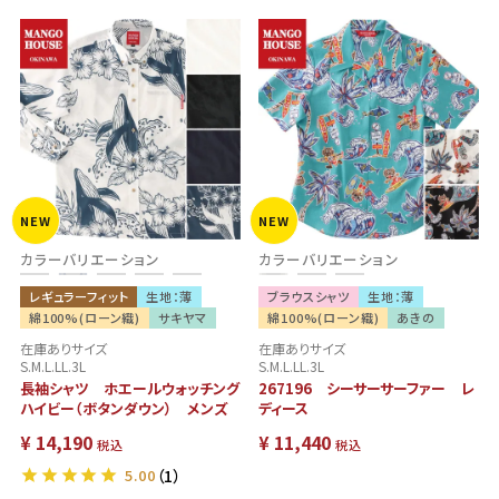
NEW
NEW
カラーバリエーション
カラーバリエーション
レギュラーフィット
生地：薄
ブラウスシャツ
生地：薄
綿100%(ローン織)
サキヤマ
綿100%(ローン織)
あきの
在庫ありサイズ
在庫ありサイズ
S.M.L.LL.3L
S.M.L.LL.3L
長袖シャツ ホエールウォッチング
267196 シーサーサーファー レ
ハイビー（ボタンダウン） メンズ
ディース
¥
14,190
¥
11,440
税込
税込
5.00
（1）