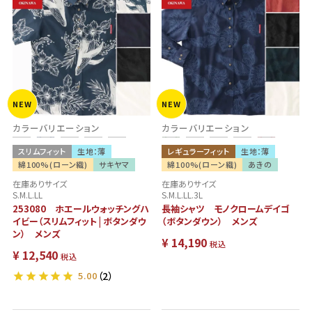
NEW
NEW
カラーバリエーション
カラーバリエーション
スリムフィット
生地：薄
レギュラーフィット
生地：薄
綿100%(ローン織)
サキヤマ
綿100%(ローン織)
あきの
在庫ありサイズ
在庫ありサイズ
S.M.L.LL
S.M.L.LL.3L
253080 ホエールウォッチングハ
長袖シャツ モノクロームデイゴ
イビー（スリムフィット | ボタンダウ
（ボタンダウン） メンズ
ン） メンズ
¥
14,190
税込
¥
12,540
税込
5.00
（2）