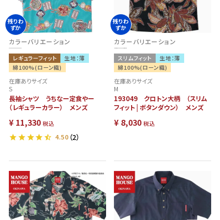
残りわ
残りわ
ずか
ずか
カラーバリエーション
カラーバリエーション
レギュラーフィット
生地：薄
スリムフィット
生地：薄
綿100%(ローン織)
綿100%(ローン織)
在庫ありサイズ
在庫ありサイズ
S
M
長袖シャツ うちなー定食やー
193049 クロトン大柄 （スリム
（レギュラーカラー） メンズ
フィット | ボタンダウン） メンズ
¥
11,330
¥
8,030
税込
税込
4.50
（2）