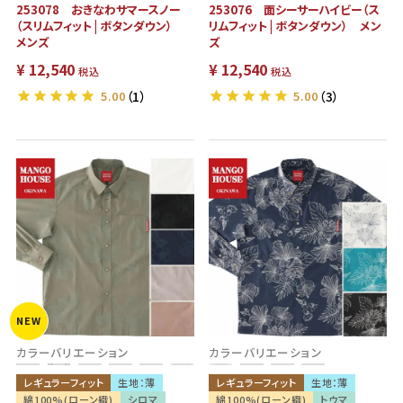
253078 おきなわサマースノー
253076 面シーサーハイビー（ス
（スリムフィット | ボタンダウン）
リムフィット | ボタンダウン） メン
メンズ
ズ
¥
12,540
¥
12,540
税込
税込
5.00
（1）
5.00
（3）
NEW
カラーバリエーション
カラーバリエーション
レギュラーフィット
生地：薄
レギュラーフィット
生地：薄
綿100%(ローン織)
シロマ
綿100%(ローン織)
トウマ