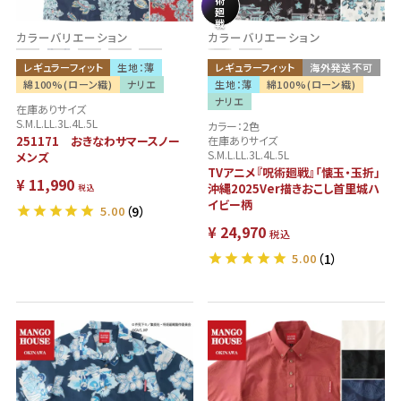
廻
戦
カラーバリエーション
カラーバリエーション
レギュラーフィット
生地：薄
レギュラーフィット
海外発送不可
綿100%(ローン織)
ナリエ
生地：薄
綿100%(ローン織)
ナリエ
在庫ありサイズ
S.M.L.LL.3L.4L.5L
カラー：2色
251171 おきなわサマースノー
在庫ありサイズ
S.M.L.LL.3L.4L.5L
メンズ
TVアニメ『呪術廻戦』「懐玉・玉折」
¥
11,990
沖縄2025Ver描きおこし首里城ハ
税込
イビー柄
5.00
（9）
¥
24,970
税込
5.00
（1）