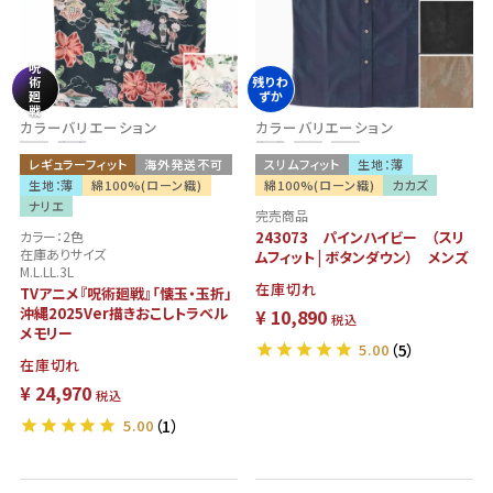
呪
術
残りわ
廻
ずか
戦
カラーバリエーション
カラーバリエーション
レギュラーフィット
海外発送不可
スリムフィット
生地：薄
生地：薄
綿100%(ローン織)
綿100%(ローン織)
カカズ
ナリエ
完売商品
カラー：2色
243073 パインハイビー （スリ
在庫ありサイズ
ムフィット | ボタンダウン） メンズ
M.L.LL.3L
在庫切れ
TVアニメ『呪術廻戦』「懐玉・玉折」
沖縄2025Ver描きおこしトラベル
¥
10,890
税込
メモリー
5.00
（5）
在庫切れ
¥
24,970
税込
5.00
（1）