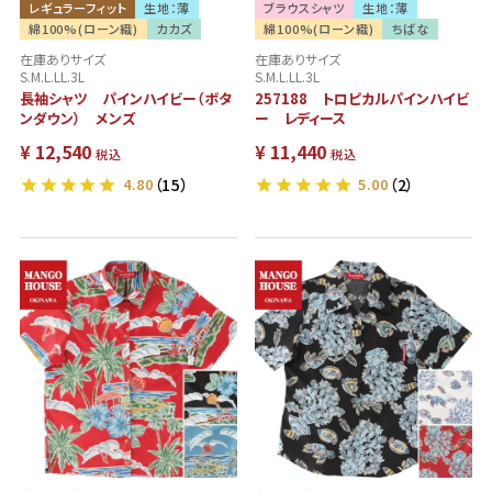
レギュラーフィット
生地：薄
ブラウスシャツ
生地：薄
綿100%(ローン織)
カカズ
綿100%(ローン織)
ちばな
在庫ありサイズ
在庫ありサイズ
S.M.L.LL.3L
S.M.L.LL.3L
長袖シャツ パインハイビー（ボタ
257188 トロピカルパインハイビ
ンダウン） メンズ
ー レディース
¥
12,540
¥
11,440
税込
税込
4.80
（15）
5.00
（2）