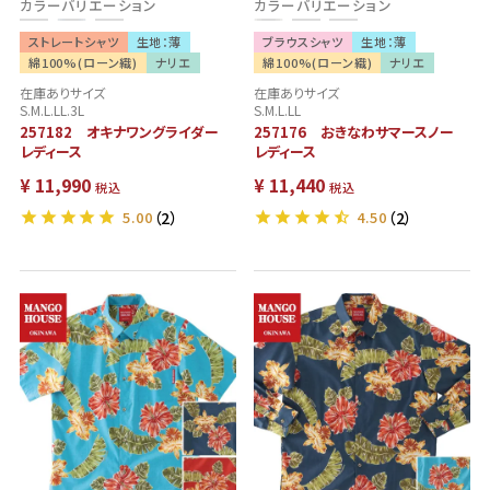
カラーバリエーション
カラーバリエーション
ストレートシャツ
生地：薄
ブラウスシャツ
生地：薄
綿100%(ローン織)
ナリエ
綿100%(ローン織)
ナリエ
在庫ありサイズ
在庫ありサイズ
S.M.L.LL.3L
S.M.L.LL
257182 オキナワングライダー
257176 おきなわサマースノー
レディース
レディース
¥
11,990
¥
11,440
税込
税込
5.00
（2）
4.50
（2）