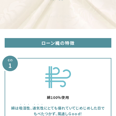
Scroll down
∨
ローン織の特徴
その
1
綿100％使用
綿は
吸湿性
、
通気性
にとても優れていて
じめじめした日で
もべたつかず、風通しＧｏｏｄ！