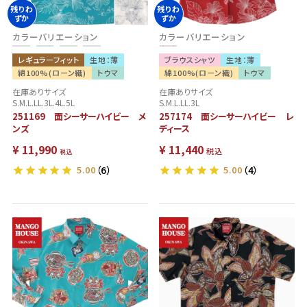
残りわ
残りわ
ずか
ずか
カラーバリエーション
カラーバリエーション
レギュラーフィット
生地：薄
ブラウスシャツ
生地：薄
綿100%(ローン織)
トウマ
綿100%(ローン織)
トウマ
在庫ありサイズ
在庫ありサイズ
S.M.L.LL.3L.4L.5L
S.M.L.LL.3L
251169 面シーサーハイビー メ
257174 面シーサーハイビー レ
ンズ
ディース
¥
11,990
¥
11,440
税込
税込
5.00
（6）
5.00
（4）