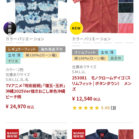
呪
術
NEW
廻
戦
カラーバリエーション
カラーバリエーション
レギュラーフィット
海外発送不可
スリムフィット
生地：薄
生地：薄
綿100%(ローン織)
綿100%(ローン織)
あきの
ナリエ
在庫ありサイズ
カラー：2色
S.M.L.LL
在庫ありサイズ
253081 モノクロームデイゴ（ス
S.M.L.LL.3L.4L
リムフィット | ボタンダウン） メン
TVアニメ『呪術廻戦』「懐玉・玉折」
ズ
沖縄2025Ver描きおこし単色沖縄
ビーチ柄
¥
12,540
税込
¥
24,970
税込
5.00
（3）