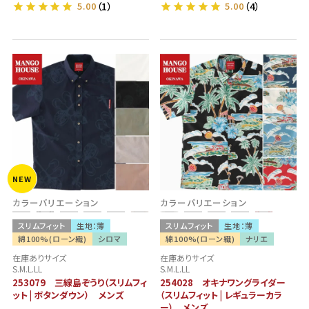
5.00
（1）
5.00
（4）
NEW
カラーバリエーション
カラーバリエーション
スリムフィット
生地：薄
スリムフィット
生地：薄
綿100%(ローン織)
シロマ
綿100%(ローン織)
ナリエ
在庫ありサイズ
在庫ありサイズ
S.M.L.LL
S.M.L.LL
253079 三線島ぞうり（スリムフィ
254028 オキナワングライダー
ット | ボタンダウン） メンズ
（スリムフィット | レギュラーカラ
ー） メンズ