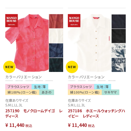
NEW
NEW
カラーバリエーション
カラーバリエーション
ブラウスシャツ
生地：薄
ブラウスシャツ
生地：薄
綿100%(ローン織)
あきの
綿100%(ローン織)
サキヤマ
在庫ありサイズ
在庫ありサイズ
S.M.L.LL.3L
S.M.L.LL.3L
257190 モノクロームデイゴ レ
257186 ホエールウォッチングハ
ディース
イビー レディース
¥
11,440
¥
11,440
税込
税込