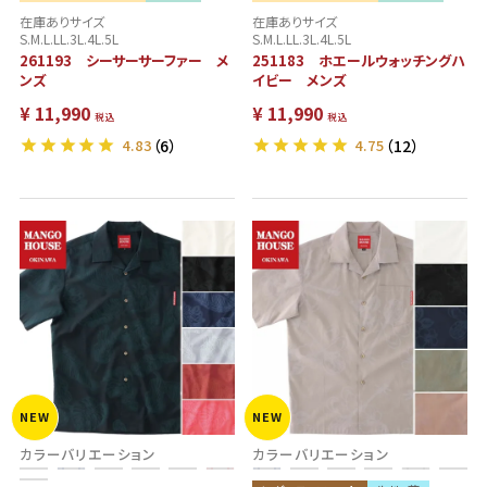
在庫ありサイズ
在庫ありサイズ
S.M.L.LL.3L.4L.5L
S.M.L.LL.3L.4L.5L
261193 シーサーサーファー メ
251183 ホエールウォッチングハ
ンズ
イビー メンズ
¥
11,990
¥
11,990
税込
税込
4.83
（6）
4.75
（12）
NEW
NEW
カラーバリエーション
カラーバリエーション