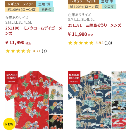
レギュラーフィット
生地：薄
レギュラーフィット
生地：薄
綿100%(ローン織)
シロマ
綿100%(ローン織)
あきの
在庫ありサイズ
在庫ありサイズ
S.M.L.LL.3L.4L.5L
S.M.L.LL.3L.4L.5L
251181 三線島ぞうり メンズ
251186 モノクロームデイゴ メ
ンズ
¥
11,990
税込
¥
11,990
4.94
（18）
税込
4.71
（7）
NEW