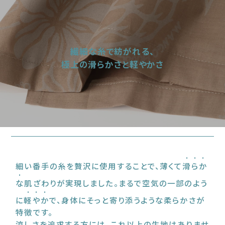
繊細な糸で紡がれる、
極上の滑らかさと軽やかさ
細い番手の糸を贅沢に使用することで、薄くて
滑らか
な
肌ざわりが実現しました。まるで空気の一部のよう
に
軽やか
で、身体にそっと寄り添うような柔らかさが
特徴です。
涼しさを追求する方には、これ以上の生地はありませ