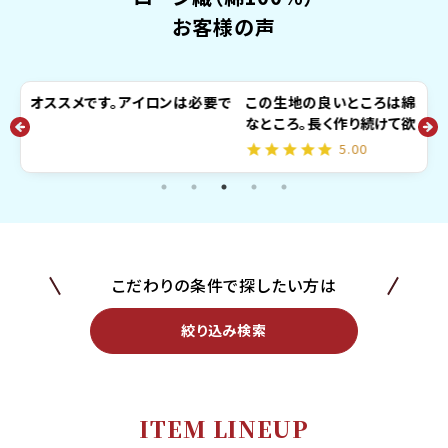
お客様の声
要で
この生地の良いところは綿１００％で、かつ、薄くてしなやか
はじ
なところ。長く作り続けて欲しい生地だね。
がと
5.00
こだわりの条件で探したい方は
絞り込み検索
ITEM LINEUP