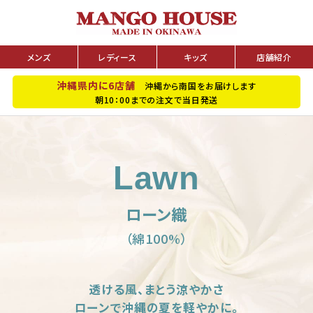
メンズ
レディース
キッズ
店舗紹介
沖縄県内に6店舗
沖縄から南国をお届けします
朝10：00までの注文で当日発送
Lawn
ローン織
（綿100%）
透ける風、まとう涼やかさ
ローンで沖縄の夏を軽やかに。