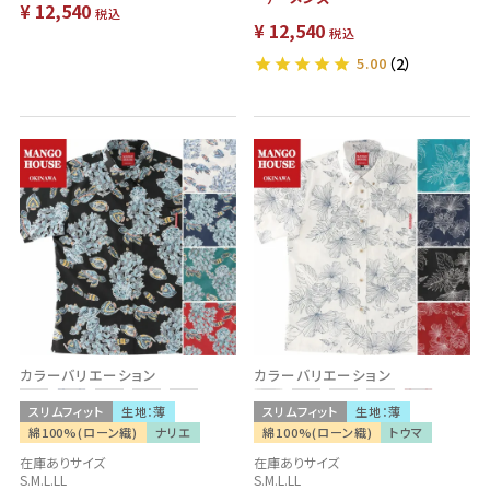
¥
12,540
税込
¥
12,540
税込
5.00
（2）
カラーバリエーション
カラーバリエーション
スリムフィット
生地：薄
スリムフィット
生地：薄
綿100%(ローン織)
ナリエ
綿100%(ローン織)
トウマ
在庫ありサイズ
在庫ありサイズ
S.M.L.LL
S.M.L.LL