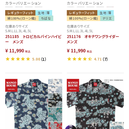
カラーバリエーション
カラーバリエーション
レギュラーフィット
生地：薄
レギュラーフィット
生地：薄
綿100%(ローン織)
ちばな
綿100%(ローン織)
ナリエ
在庫ありサイズ
在庫ありサイズ
S.M.L.LL.3L.4L.5L
S.M.L.LL.3L.4L.5L
251185 トロピカルパインハイビ
251176 オキナワングライダー
ー メンズ
メンズ
¥
11,990
¥
11,990
税込
税込
5.00
（1）
4.71
（7）
呪
術