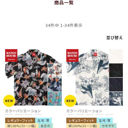
商品一覧
34
件中
1
-
34
件表示
並び替え
NEW
NEW
カラーバリエーション
カラーバリエーション
レギュラーフィット
生地：薄
レギュラーフィット
生地：薄
綿100%(ローン織)
あきの
綿100%(ローン織)
サキヤマ