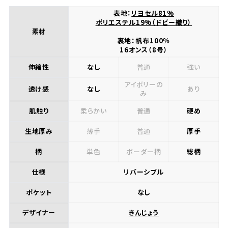
表地：
リヨセル81%
ポリエステル19%（ドビー織り）
素材
裏地：帆布100％
16オンス（8号）
伸縮性
なし
普通
強い
アイボリーの
透け感
なし
あり
み
肌触り
柔らかい
普通
硬め
生地厚み
薄手
普通
厚手
柄
単色
ボーダー柄
総柄
仕様
リバーシブル
ポケット
なし
デザイナー
きんじょう