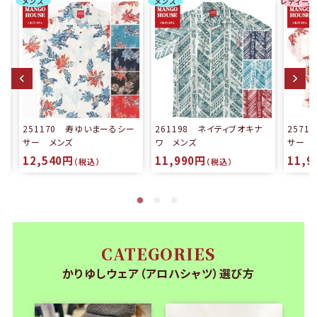
メンズ
メンズ
レディース
る
251170 寿ゆいまーるシー
261198 ネイティブオキナ
257
サー メンズ
ワ メンズ
サー 
12,540円
11,990円
11,9
（税込）
（税込）
CATEGORIES
かりゆしウェア（アロハシャツ）選び方