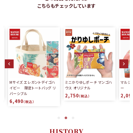
こちらもチェックしています
ゴハ
ミニかりゆしポーチ マンゴハ
マルシェバック ブライトハイビ
 リ
ウス オリジナル
ー
2,750
2,090
（税込）
（税込）
HISTORY