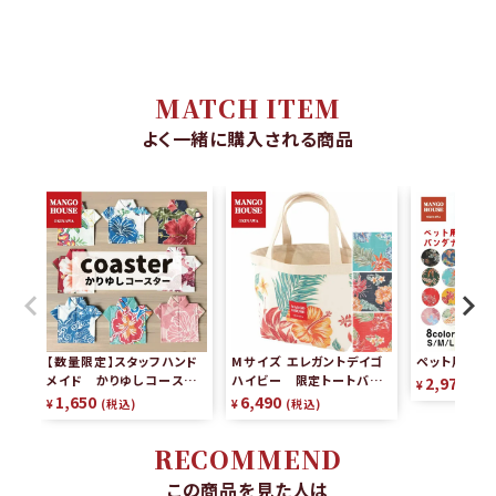
MATCH ITEM
よく一緒に購入される商品
【数量限定】スタッフハンド
Mサイズ エレガントデイゴ
ペット用かり
メイド かりゆしコースタ
ハイビー 限定トートバッグ
2,970
¥
税
ー（2枚組）
リバーシブル
1,650
6,490
¥
税込
¥
税込
RECOMMEND
この商品を見た人は