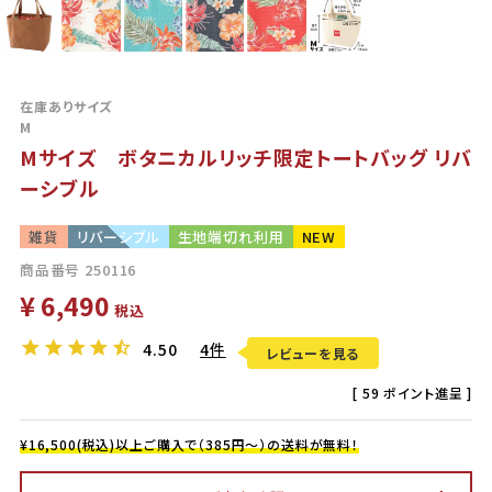
在庫ありサイズ
M
Mサイズ ボタニカルリッチ限定トートバッグ リバ
ーシブル
雑貨
リバーシブル
生地端切れ利用
NEW
商品番号
250116
¥
6,490
税込
4.50
4件
レビューを見る
[
59
ポイント進呈 ]
¥16,500(税込)以上ご購入で（385円～）の送料が無料！