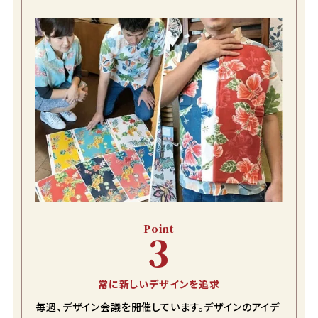
color
size
アイボリー
M
カートに入れる
在庫数
1
Point
3
ターコイズブルー
M
店舗取り寄せ申請
在庫切れ
常に新しいデザインを追求
毎週、デザイン会議を開催しています。デザインのアイデ