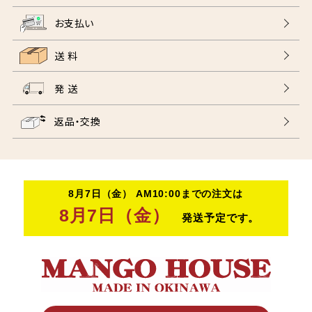
お支払い
送 料
発 送
返品・交換