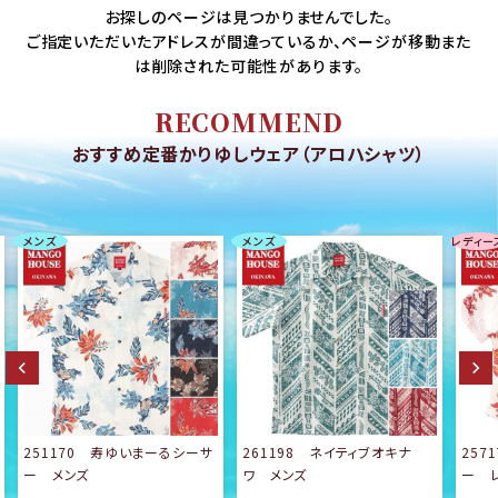
お探しのページは見つかりませんでした。
ご指定いただいたアドレスが間違っているか、ページが移動また
は削除された可能性があります。
RECOMMEND
おすすめ定番かりゆしウェア（アロハシャツ）
メンズ
メンズ
レディー
251170 寿ゆいまーるシーサ
261198 ネイティブオキナ
257
ー メンズ
ワ メンズ
ー 