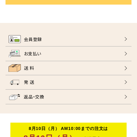
会員登録
お支払い
送 料
発 送
返品・交換