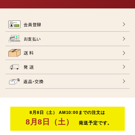
会員登録
お支払い
送 料
発 送
返品・交換