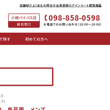
店舗紹介
よくあるお問合せ
会員登録
ログイン
カート
閲覧履歴
098-858-0598
小禄バイパス店
総合窓口
お電話でのお問い合わせ（10:00～20:00）
で探す
初めての方へ
イズ
L.5L
53 島草履 メンズ