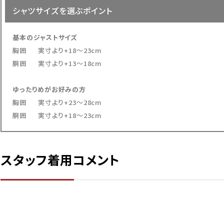
お
シャツサイズを選ぶポイント
は3
※
基本のジャストサイズ
オレンジ
お
胸囲 実寸より+18～23cm
L
胴囲 実寸より+13～18cm
カートに入れる
¥
11,440
在庫数
2
ゆったりめがお好みの方
LL
胸囲 実寸より+23～28cm
店舗取り寄せ申請
¥
11,440
胴囲 実寸より+18～23cm
在庫切れ
3L
カートに入れる
¥
11,440
スタッフ着用コメント
在庫数
1
4L
店舗取り寄せ申請
¥
12,540
在庫切れ
5L