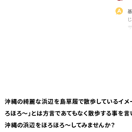
店舗取り寄せ申請
¥
11,440
在庫切れ
LL
店舗取り寄せ申請
¥
11,440
在庫切れ
載
3L
カートに入れる
¥
11,440
ま
在庫数
2
4L
店舗取り寄せ申請
¥
12,540
在庫切れ
5L
カートに入れる
¥
12,540
沖縄の綺麗な浜辺を島草履で散歩しているイメ
在庫数
2
ろほろ～」とは方言であてもなく散歩する事を言
沖縄の浜辺をほろほろ～してみませんか？
ライトブルー