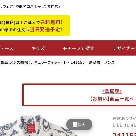
しウェア（沖縄アロハシャツ）専門店」
送料無料！
,500(税込)以上ご購入で
当日発送予定！
0:00までの注文は
ディース
キッズ
モチーフで探す
デザイナー
商品【メンズ開襟（レギュラーフィット） 】
241153 島草履 メンズ
『島草履』
【お揃い】商品一覧へ
在庫ありサ
L.LL.3L.4
2411