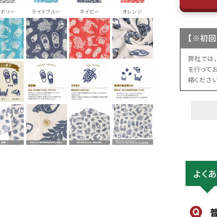
イボリー
ライトブルー
ネイビー
オレンジ
【
※初回
弊社では
を行って
絡くださ
よく
color
size
アイボリー
L