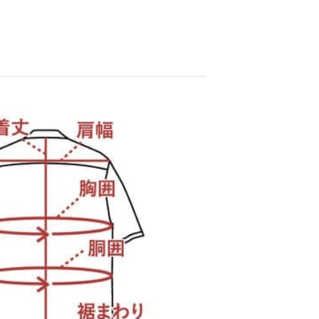
サイズが合わなかった場合、交換できますか？
未使用・タグ付きで、再販可能な状態の商品であれば、お
客様都合の場合でも交換対応を承っております。
交換にかかる往復送料につきましては、お客様ご負担に
お願いしております。
送料はどのくらいかかりますか？
コポスをご利用の場合は全国一律385円（税込）です。
配便は838円（税込）、沖縄県内は471円（税込）となり
す。
た、16,500円（税込）以上のお買い上げで送料無料で
。