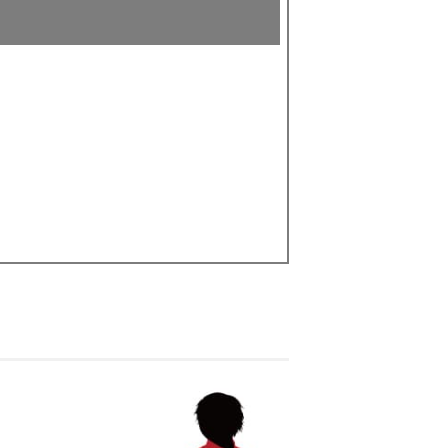
届けの目安は、本州・九州・四国は発送日の翌日、北海道
日後、沖縄県内は翌日です。
確約ではありません。一部地域や天候・交通状況により、
届けが遅れる場合がございます。