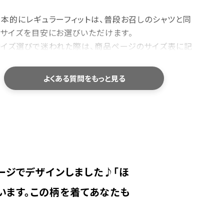
基本的にレギュラーフィットは、普段お召しのシャツと同
じサイズを目安にお選びいただけます。
サイズ選びで迷われた際は、商品ページのサイズ表に記
している「身幅・肩幅・着丈」を、お手持ちのシャツと平
置きで比較していただくと、より安心してお選びいただけ
よくある質問をもっと見る
す。
洗濯機で洗えますか？
ご家庭でお洗濯いただけます。型崩れや色落ちを防ぐた
め、洗濯ネットの使用をおすすめしております。
ージでデザインしました♪「ほ
乾燥機のご使用や、濡れたまま長時間放置することはお
避けください。洗濯後は形を整えて陰干しすると、長くき
います。この柄を着てあなたも
れいにご愛用いただけます。