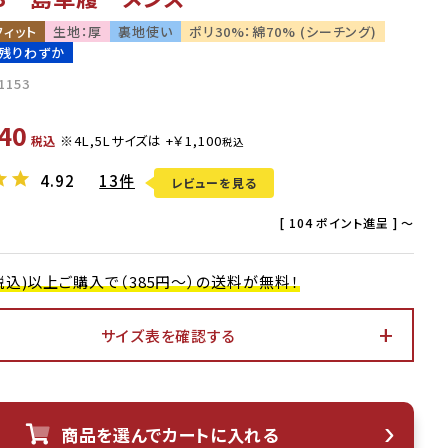
フィット
生地：厚
裏地使い
ポリ30%：綿70% (シーチング)
残りわずか
1153
40
税込
4.92
13件
レビューを見る
[
104
ポイント進呈 ]
〜
0(税込)以上ご購入で（385円～）の送料が無料！
サイズ表を確認する
アイボリー
商品を選んでカートに入れる