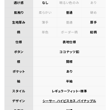
透け感
なし
明るい色のみ
あり
肌触り
柔らかい
普通
硬め
生地厚み
薄手
普通
厚手
柄
単色
ボーダー柄
総柄
仕様
表地仕様
ボタン
ココナッツ釦
襟
開襟
ポケット
あり
袖
半袖
スタイル
レギュラーフィット・標準
デザイン
シーサー
,
ハイビスカス
,
パイナップル