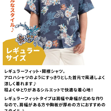
レギュラーフィット・開襟シャツ。
アロハシャツのようにすっきりとした首元で風通しよく
涼しく着れます♪
color
size
程よくゆとりがあるシルエットで快適な着心地！
オフブルー
レギュラーフィットタイプは肩幅や身幅が広めな作り
3L
なので、肩幅がある方や胸板が厚めの方におすすめの
店舗取り寄せ申請
¥
12,540
スタイル♪
在庫切れ