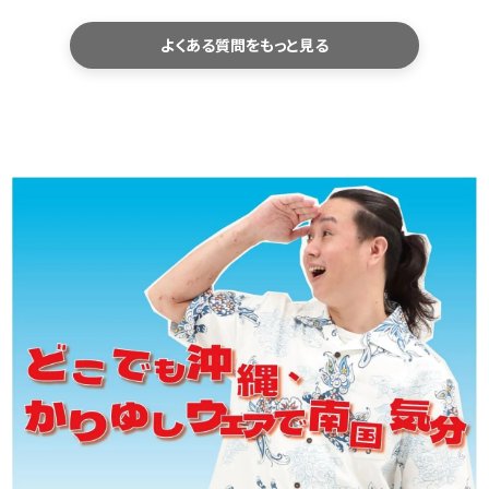
ます。
よくある質問をもっと見る
サイズ選びで迷われた際は、商品ページのサ
イズ表に記載している「身幅・肩幅・着丈」を、
お手持ちのシャツと平置きで比較していただ
くと、より安心してお選びいただけます。
洗濯機で洗えますか？
ご家庭でお洗濯いただけます。型崩れや色落
ちを防ぐため、洗濯ネットの使用をおすすめし
ております。
乾燥機のご使用や、濡れたまま長時間放置す
ることはお避けください。洗濯後は形を整え
て陰干しすると、長くきれいにご愛用いただけ
ます。