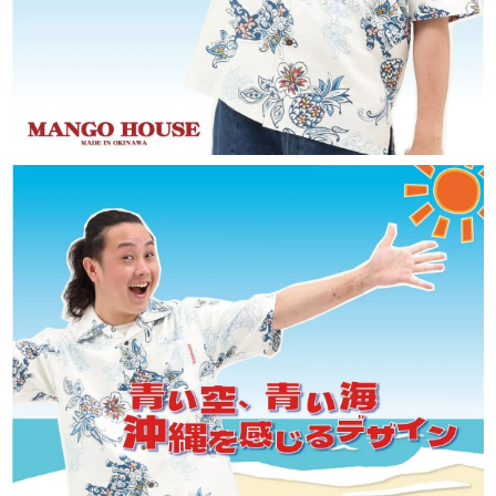
サイズが合わなかった場合、交換できま
すか？
未使用・タグ付きで、再販可能な状態の商品
であれば、お客様都合の場合でも交換対応を
承っております。
交換にかかる往復送料につきましては、お客
様ご負担にてお願いしております。
送料はどのくらいかかりますか？
ネコポスをご利用の場合は全国一律385円
（税込）です。
宅配便は838円（税込）、沖縄県内は471円
（税込）となります。
また、16,500円（税込）以上のお買い上げで
送料無料です。