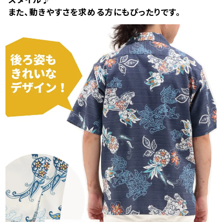
また、動きやすさを求める方にもぴったりです。
4L
カートに入れる
¥
13,640
在庫数
3
5L
カートに入れる
¥
13,640
在庫数
9
オフレッド
3L
店舗取り寄せ申請
¥
12,540
在庫切れ
4L
店舗取り寄せ申請
¥
13,640
在庫切れ
5L
店舗取り寄せ申請
¥
13,640
在庫切れ