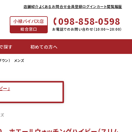
店舗紹介
よくあるお問合せ
会員登録
ログイン
カート
閲覧履歴
098-858-0598
小禄バイパス店
総合窓口
お電話でのお問い合わせ（10:00～20:00）
で探す
初めての方へ
ダウン） メンズ
ビー』
イズ
80 ホエールウォッチングハイビー（スリム