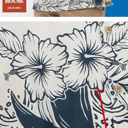
在庫数
3
L
カートに入れる
在庫数
6
LL
カートに入れる
在庫数
1
アイボリー
S
店舗取り寄せ申請
在庫切れ
M
カートに入れる
在庫数
2
L
カートに入れる
在庫数
1