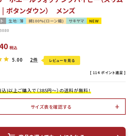
 | ボタンダウン） メンズ
ット
生地：薄
綿100%(ローン織)
サキヤマ
NEW
3080
40
税込
5.00
2件
レビューを見る
[
114
ポイント進呈 ]
0(税込)以上ご購入で（385円～）の送料が無料！
サイズ表を確認する
ラッカーホワイト