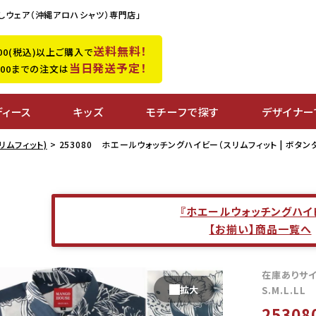
しウェア（沖縄アロハシャツ）専門店」
送料無料！
,500(税込)以上ご購入で
当日発送予定！
0:00までの注文は
ディース
キッズ
モチーフで探す
デザイナー
リムフィット)
253080 ホエールウォッチングハイビー（スリムフィット | ボタン
『ホエールウォッチングハイ
【お揃い】商品一覧へ
在庫ありサ
S.M.L.LL
2530