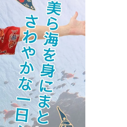
サイズが合わなかった場合、交換できますか？
未使用・タグ付きで、再販可能な状態の商品であれば、お
客様都合の場合でも交換対応を承っております。
交換にかかる往復送料につきましては、お客様ご負担に
お願いしております。
送料はどのくらいかかりますか？
コポスをご利用の場合は全国一律385円（税込）です。
配便は838円（税込）、沖縄県内は471円（税込）となり
す。
た、16,500円（税込）以上のお買い上げで送料無料で
。