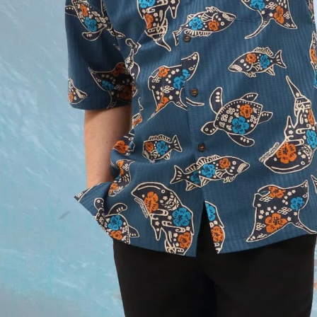
お
は3
※
お