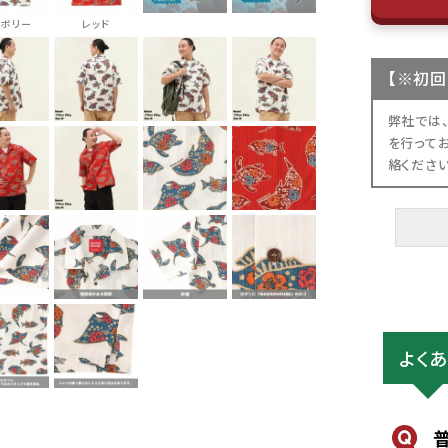
イボリー
レッド
【
※初回
弊社では
を行って
絡くださ
よく