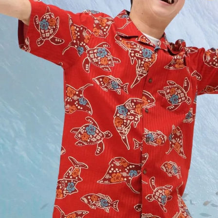
て
color
size
ネ
アイボリー
宅
4L
カートに入れる
ま
在庫数
1
ま
5L
す
店舗取り寄せ申請
在庫切れ