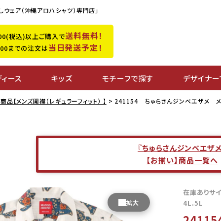
しウェア（沖縄アロハシャツ）専門店」
送料無料！
,500(税込)以上ご購入で
当日発送予定！
0:00までの注文は
ディース
キッズ
モチーフで探す
デザイナー
商品【メンズ開襟（レギュラーフィット） 】
241154 ちゅらさんジンベエザメ 
『ちゅらさんジンベエザメ
【お揃い】商品一覧へ
在庫ありサ
4L.5L
241