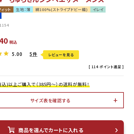
フィット
生地：薄
綿100%(ストライプドビー織)
イレイ
1154
40
税込
5.00
5件
レビューを見る
[
114
ポイント進呈 ]
0(税込)以上ご購入で（385円～）の送料が無料！
サイズ表を確認する
アイボリー
商品を選んでカートに入れる