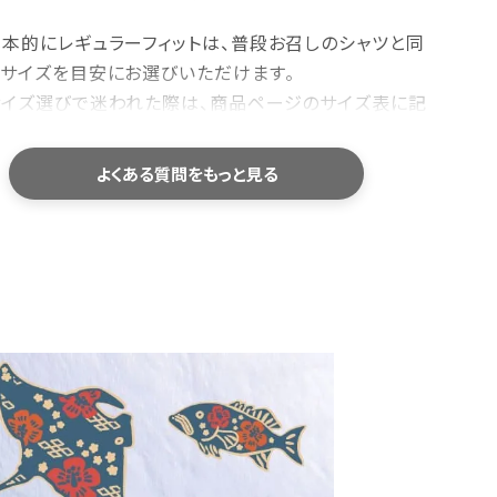
基本的にレギュラーフィットは、普段お召しのシャツと同
じサイズを目安にお選びいただけます。
サイズ選びで迷われた際は、商品ページのサイズ表に記
している「身幅・肩幅・着丈」を、お手持ちのシャツと平
置きで比較していただくと、より安心してお選びいただけ
よくある質問をもっと見る
す。
洗濯機で洗えますか？
ご家庭でお洗濯いただけます。型崩れや色落ちを防ぐた
め、洗濯ネットの使用をおすすめしております。
乾燥機のご使用や、濡れたまま長時間放置することはお
避けください。洗濯後は形を整えて陰干しすると、長くき
れいにご愛用いただけます。