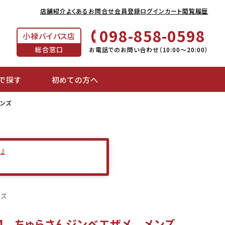
店舗紹介
よくあるお問合せ
会員登録
ログイン
カート
閲覧履歴
098-858-0598
小禄バイパス店
総合窓口
お電話でのお問い合わせ（10:00～20:00）
で探す
初めての方へ
メンズ
』
イズ
154 ちゅらさんジンベエザメ メンズ