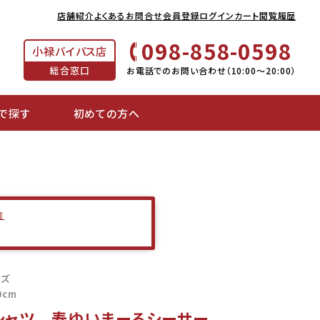
店舗紹介
よくあるお問合せ
会員登録
ログイン
カート
閲覧履歴
098-858-0598
小禄バイパス店
総合窓口
お電話でのお問い合わせ（10:00～20:00）
で探す
初めての方へ
』
イズ
0cm
シャツ 寿ゆいまーるシーサー