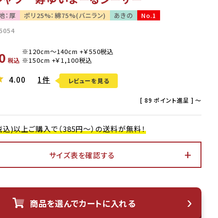
地：厚
ポリ25%：綿75%(バニラン)
あきの
No.1
5054
0
税込
4.00
1件
レビューを見る
[
89
ポイント進呈 ]
〜
0(税込)以上ご購入で（385円～）の送料が無料！
サイズ表を確認する
オフブルー
商品を選んでカートに入れる