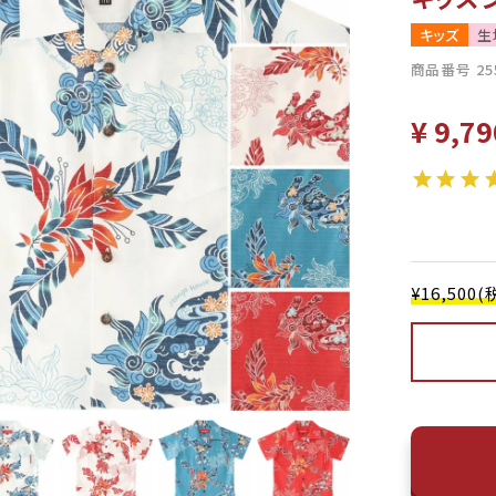
キッズ
生
商品番号
25
¥
9,79
¥16,50