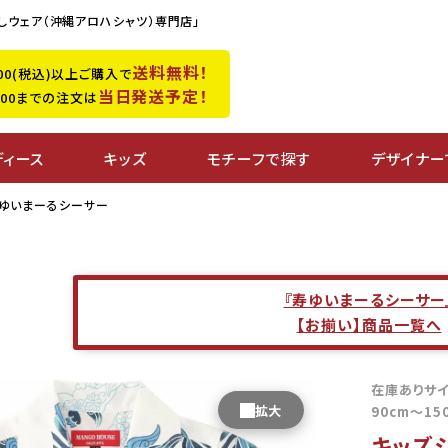
しウェア（沖縄アロハシャツ）専門店」
送料無料！
,500(税込)以上ご購入で
当日発送予定！
0:00までの注文は
ディース
キッズ
モチーフで探す
デザイナー
ゆいまーるシーサー
『寿ゆいまーるシーサー
【お揃い】商品一覧へ
在庫ありサ
90cm～15
キッズ