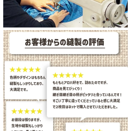
color
size
アイボリー
90cm