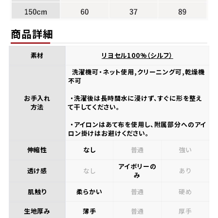
商品詳細
素材
リヨセル100%（シルフ）
洗濯機可・ネット使用,クリーニング可,乾燥機
不可
お手入れ
・洗濯後は長時間水に浸けず、すぐに形を整え
方法
て干してください。
・アイロンはあて布を使用し、附属部分へのアイ
ロン掛けはお避けください。
伸縮性
なし
普通
強い
アイボリーの
透け感
なし
あり
み
肌触り
柔らかい
普通
硬め
生地厚み
薄手
普通
厚手