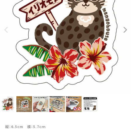
縦：6.5cm 横：5.7cｍ