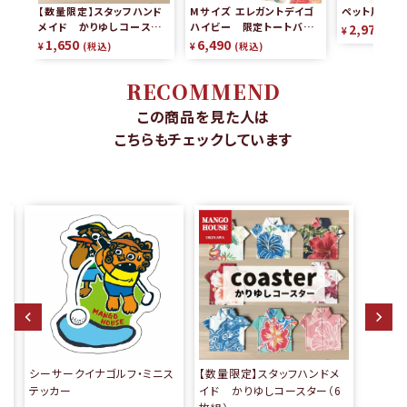
【数量限定】スタッフハンド
Mサイズ エレガントデイゴ
ペット用かり
メイド かりゆしコースタ
ハイビー 限定トートバッグ
2,970
¥
税
ー（2枚組）
リバーシブル
1,650
6,490
¥
税込
¥
税込
RECOMMEND
この商品を見た人は
こちらもチェックしています
ッ
シーサークイナゴルフ・ミニス
【数量限定】スタッフハンドメ
テッカー
イド かりゆしコースター（6