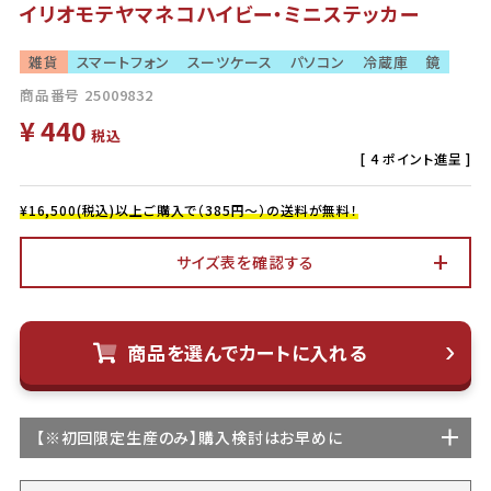
イリオモテヤマネコハイビー・ミニステッカー
雑貨
スマートフォン
スーツケース
パソコン
冷蔵庫
鏡
商品番号
25009832
¥
440
税込
[
4
ポイント進呈 ]
¥16,500(税込)以上ご購入で（385円～）の送料が無料！
サイズ表を確認する
商品を選んでカートに入れる
【
※初回限定生産
のみ】購入検討はお早めに