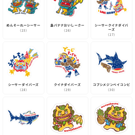
めんそーれーシーサー
島バナナおいしーさー
シーサークイナダイバ
ーズ
（25）
（26）
（27）
シーサーダイバーズ
クイナダイバーズ
コブシメジンベイコンビ
（28）
（29）
（30）