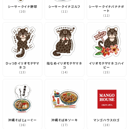
シーサークイナ野球
シーサークイナゴルフ
シーサークイナバナナボ
ート
（10）
（11）
（12）
ひっつきイリオモテヤマ
指なめイリオモテヤマネ
イリオモテヤマネコハイ
ネコ
コ
ビー
（13）
（14）
（15）
沖縄そばじょーぐー
沖縄そば本ソーキ
マンゴハウスロゴ
（16）
（17）
（18）