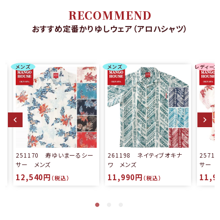
RECOMMEND
おすすめ定番かりゆしウェア（アロハシャツ）
メンズ
メンズ
レディース
る
251170 寿ゆいまーるシー
261198 ネイティブオキナ
257
サー メンズ
ワ メンズ
サー 
12,540円
11,990円
11,9
（税込）
（税込）