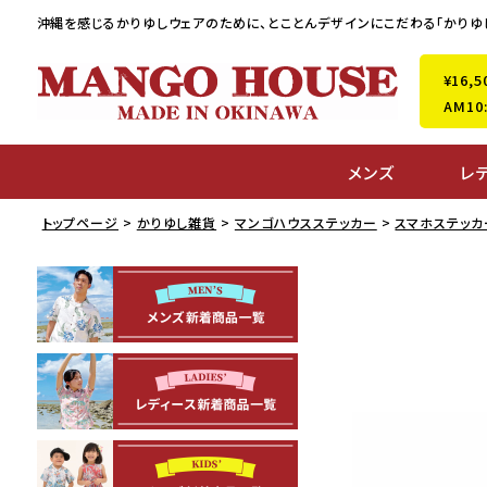
沖縄を感じるかりゆしウェアのために、
とことんデザインにこだわる「かりゆ
¥16
AM1
メンズ
レ
トップページ
かりゆし雑貨
マンゴハウスステッカー
スマホステッカ