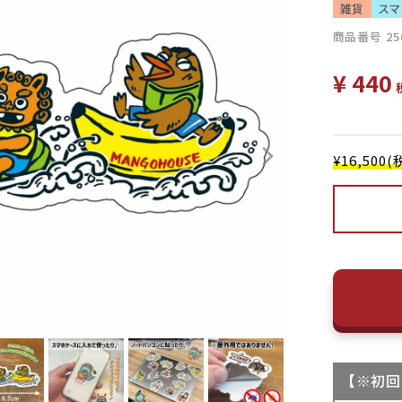
雑貨
スマ
商品番号
25
¥
440
¥16,50
【
※初回