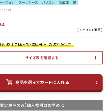
ートフォン
スーツケース
パソコン
冷蔵庫
鏡
009829
税込
[
4
ポイント進呈 ]
0(税込)以上ご購入で（385円～）の送料が無料！
サイズ表を確認する
商品を選んでカートに入れる
限定生産
のみ】購入検討はお早めに