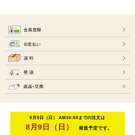
会員登録
お支払い
送 料
発 送
返品・交換