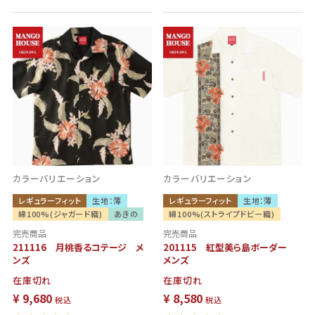
カラーバリエーション
カラーバリエーション
レギュラーフィット
生地：薄
レギュラーフィット
生地：薄
綿100%(ジャガード織)
あきの
綿100%(ストライプドビー織)
完売商品
完売商品
211116 月桃香るコテージ メ
201115 紅型美ら島ボーダー
ンズ
メンズ
在庫切れ
在庫切れ
¥
9,680
¥
8,580
税込
税込