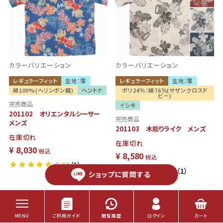
カラーバリエーション
カラーバリエーション
レギュラーフィット
生地：薄
レギュラーフィット
生地：薄
綿100%(ヘリンボン織)
ヘントナ
ポリ24％：綿76％(サザンクロスド
ビー)
完売商品
イシキ
201102 オリエンタルシーサー
完売商品
メンズ
201103 木彫りライク メンズ
在庫切れ
在庫切れ
¥
8,030
税込
¥
8,580
税込
5.00
（3）
5.00
（1）
ショップに
質問する
×