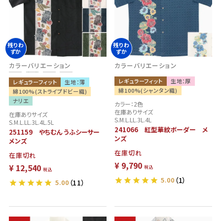
残りわ
残りわ
NEW
ずか
ずか
カラーバリエーション
カラーバリエーション
レギュラーフィット
生地：厚
レギュラーフィット
生地：薄
綿100%(シャンタン織)
綿100%(ストライプドビー織)
ナリエ
カラー：2色
在庫ありサイズ
在庫ありサイズ
S.M.L.LL.3L.4L
S.M.L.LL.3L.4L.5L
241066 紅型華紋ボーダー メ
251159 やちむん うふシーサー
ンズ
メンズ
在庫切れ
在庫切れ
¥
9,790
¥
12,540
税込
税込
5.00
（1）
5.00
（11）