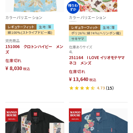
残りわ
ずか
カラーバリエーション
カラーバリエーション
レギュラーフィット
生地：薄
レギュラーフィット
生地：薄
綿100%(ストライプドビー織)
ポリ26％：綿74％(ヘリンボン織)
サキヤマ
完売商品
151006 クロトンハイビー メン
在庫ありサイズ
ズ
4L
251164 I LOVE イリオモテヤマ
在庫切れ
ネコ メンズ
¥
8,030
税込
在庫切れ
¥
13,640
税込
4.73
（15）