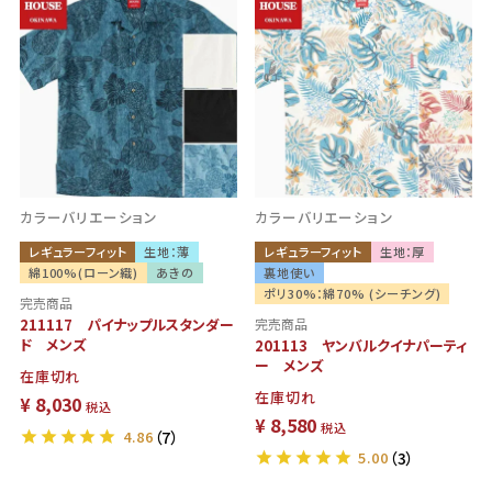
カラーバリエーション
カラーバリエーション
レギュラーフィット
生地：薄
レギュラーフィット
生地：厚
綿100%(ローン織)
あきの
裏地使い
ポリ30%：綿70% (シーチング)
完売商品
211117 パイナップルスタンダー
完売商品
ド メンズ
201113 ヤンバルクイナパーティ
ー メンズ
在庫切れ
在庫切れ
¥
8,030
税込
¥
8,580
税込
4.86
（7）
5.00
（3）