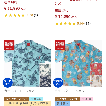
在庫切れ
ンズ
¥
11,990
税込
在庫切れ
5.00
（4）
¥
10,890
税込
5.00
（16）
残りわ
残りわ
ずか
ずか
カラーバリエーション
カラーバリエーション
レギュラーフィット
生地：薄
レギュラーフィット
生地：厚
ポリ24％：綿76％(サザンクロスド
裏地使い
ビー)