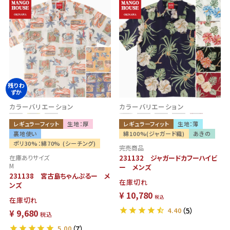
残りわ
ずか
カラーバリエーション
カラーバリエーション
レギュラーフィット
生地：厚
レギュラーフィット
生地：薄
裏地使い
綿100%(ジャガード織)
あきの
ポリ30%：綿70% (シーチング)
完売商品
在庫ありサイズ
231132 ジャガードカフーハイビ
M
ー メンズ
231138 宮古島ちゃんぷるー メ
在庫切れ
ンズ
¥
10,780
税込
在庫切れ
4.40
（5）
¥
9,680
税込
5.00
（7）