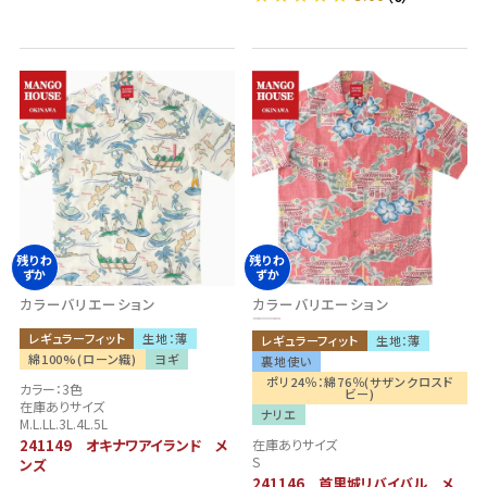
残りわ
残りわ
ずか
ずか
カラーバリエーション
カラーバリエーション
レギュラーフィット
生地：薄
レギュラーフィット
生地：薄
綿100%(ローン織)
ヨギ
裏地使い
ポリ24％：綿76％(サザンクロスド
カラー：3色
ビー)
在庫ありサイズ
ナリエ
M.L.LL.3L.4L.5L
241149 オキナワアイランド メ
在庫ありサイズ
S
ンズ
241146 首里城リバイバル メ