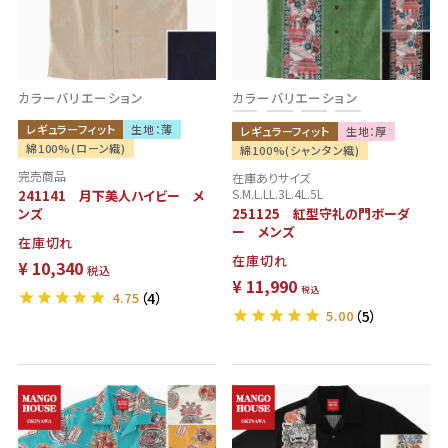
カラーバリエーション
カラーバリエーション
レギュラーフィット
生地：薄
レギュラーフィット
生地：厚
綿100%(ローン織)
綿100%(シャンタン織)
完売商品
在庫ありサイズ
S.M.L.LL.3L.4L.5L
241141 月下美人ハイビー メ
ンズ
251125 紅型守礼の門ボーダ
ー メンズ
在庫切れ
在庫切れ
¥
10,340
税込
¥
11,990
税込
4.75
（4）
5.00
（5）