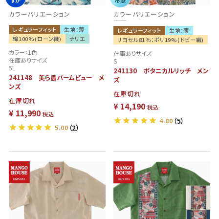
ずか
冷感
ずか
カラーバリエーション
カラーバリエーション
レギュラーフィット
生地：薄
レギュラーフィット
生地：薄
綿100%(ローン織)
ナリエ
リヨセル81％：ポリ19%(ドビー織)
カラー：1色
在庫ありサイズ
在庫ありサイズ
S
5L
241130 ボタニカルリッチ メン
241148 美ら島パームビュー メ
ズ
ンズ
在庫切れ
在庫切れ
¥
14,190
税込
¥
11,990
税込
4.80
（5）
5.00
（2）