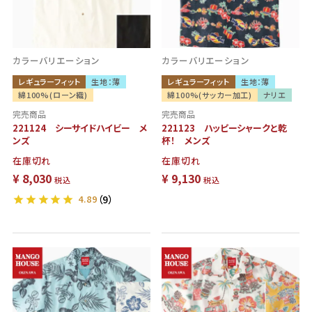
カラーバリエーション
カラーバリエーション
レギュラーフィット
生地：薄
レギュラーフィット
生地：薄
綿100%(ローン織)
綿100%(サッカー加工)
ナリエ
完売商品
完売商品
221124 シーサイドハイビー メ
221123 ハッピーシャークと乾
ンズ
杯！ メンズ
在庫切れ
在庫切れ
¥
8,030
¥
9,130
税込
税込
4.89
（9）