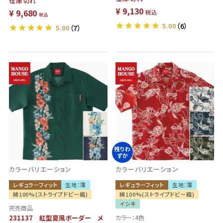
在庫切れ
¥
9,130
¥
9,680
税込
税込
5.00
（6）
5.00
（7）
残りわ
ずか
カラーバリエーション
カラーバリエーション
レギュラーフィット
生地：薄
レギュラーフィット
生地：薄
綿100%(ストライプドビー織)
綿100%(ストライプドビー織)
イシキ
完売商品
231137 紅型夏風ボーダー メ
カラー：4色