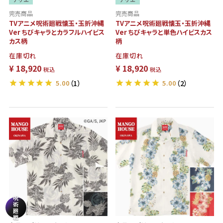
完売商品
完売商品
TVアニメ呪術廻戦懐玉・玉折沖縄
TVアニメ呪術廻戦懐玉・玉折沖縄
Ver ちびキャラとカラフルハイビス
Ver ちびキャラと単色ハイビスカス
カス柄
柄
在庫切れ
在庫切れ
¥
18,920
¥
18,920
税込
税込
5.00
（1）
5.00
（2）
呪
術
廻
戦