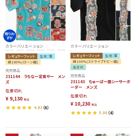
残りわ
ずか
カラーバリエーション
カラーバリエーション
レギュラーフィット
生地：薄
レギュラーフィット
生地：薄
綿100%(ストライプドビー織)
綿100%(ローン織)
あきの
完売商品
完売商品
231144 うちなー定食やー メン
231143 ちゅーばー面シーサーボ
ズ
ーダー メンズ
在庫切れ
在庫切れ
¥
9,130
税込
¥
10,230
税込
4.83
（6）
5.00
（4）