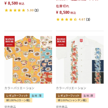
¥
8,580
税込
在庫切れ
5.00
（3）
¥
8,580
税込
4.67
（3）
カラーバリエーション
カラーバリエーション
レギュラーフィット
生地：薄
レギュラーフィット
生地：厚
綿100%(ローン織)
綿100%(シャンタン織)
完売商品
完売商品