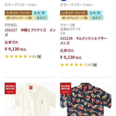
カラーバリエーション
カラーバリエーション
レギュラーフィット
生地：薄
レギュラーフィット
生地：薄
綿100%(ローン織)
あきの
綿100%(ローン織)
あきの
完売商品
カラー：3色
在庫ありサイズ
231127 沖縄エブリデイゴ メン
S.M
ズ
231126 チムドンドンエイサー
在庫切れ
メンズ
¥
9,130
税込
在庫切れ
4.89
（9）
¥
9,130
税込
5.00
（6）