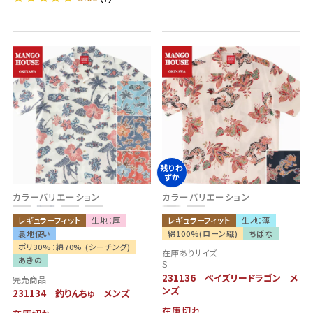
残りわ
ずか
カラーバリエーション
カラーバリエーション
レギュラーフィット
生地：厚
レギュラーフィット
生地：薄
裏地使い
綿100%(ローン織)
ちばな
ポリ30%：綿70% (シーチング)
在庫ありサイズ
あきの
S
231136 ペイズリードラゴン メ
完売商品
ンズ
231134 釣りんちゅ メンズ
在庫切れ