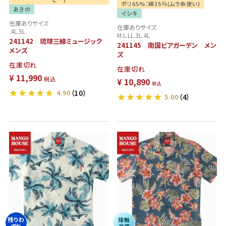
ポリ65%：綿35％(ムラ糸使い)
あきの
イシキ
在庫ありサイズ
在庫ありサイズ
.4L.5L
M.L.LL.3L.4L
241142 琉球三線ミュージック
241145 南国ビアガーデン メン
メンズ
ズ
在庫切れ
在庫切れ
¥
11,990
税込
¥
10,890
税込
4.90
（10）
5.00
（4）
残りわ
残りわ
接触