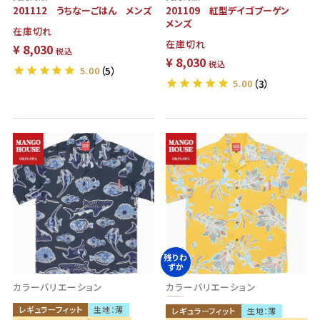
201112 うちなーごはん メンズ
201109 紅型デイゴブーゲン
メンズ
在庫切れ
在庫切れ
¥
8,030
税込
¥
8,030
税込
5.00
（5）
5.00
（3）
残りわ
ずか
カラーバリエーション
カラーバリエーション
レギュラーフィット
生地：薄
レギュラーフィット
生地：薄