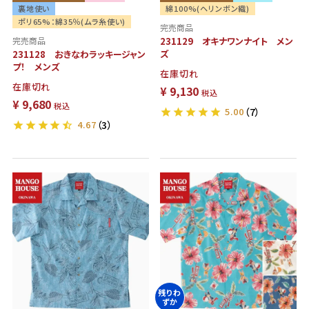
裏地使い
綿100%(ヘリンボン織)
ポリ65%：綿35％(ムラ糸使い)
完売商品
完売商品
231129 オキナワンナイト メン
ズ
231128 おきなわラッキージャン
プ！ メンズ
在庫切れ
在庫切れ
¥
9,130
税込
¥
9,680
税込
5.00
（7）
4.67
（3）
残りわ
ずか