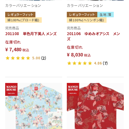
カラーバリエーション
カラーバリエーション
レギュラーフィット
レギュラーフィット
生地：薄
綿100%(ブロード織)
綿100%(ヘリンボン織)
完売商品
完売商品
201108 単色月下美人 メンズ
201106 ゆめみオアシス メン
ズ
在庫切れ
在庫切れ
¥
7,480
税込
¥
8,030
税込
5.00
（2）
4.86
（7）