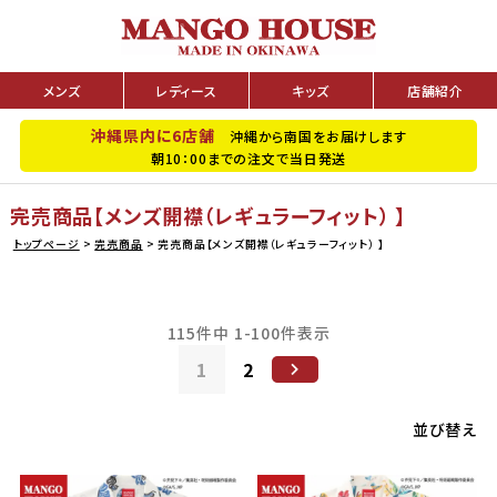
メンズ
レディース
キッズ
店舗紹介
沖縄県内に6店舗
沖縄から南国をお届けします
朝10：00までの注文で当日発送
完売商品【メンズ開襟（レギュラーフィット） 】
トップページ
完売商品
完売商品【メンズ開襟（レギュラーフィット） 】
115
件中
1
-
100
件表示
1
2
並び替え