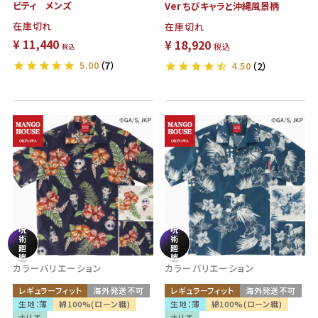
ビティ メンズ
Ver ちびキャラと沖縄風景柄
在庫切れ
在庫切れ
¥
11,440
¥
18,920
税込
税込
5.00
（7）
4.50
（2）
呪
呪
術
術
廻
廻
戦
戦
カラーバリエーション
カラーバリエーション
レギュラーフィット
海外発送不可
レギュラーフィット
海外発送不可
生地：薄
綿100%(ローン織)
生地：薄
綿100%(ローン織)
ナリエ
ナリエ