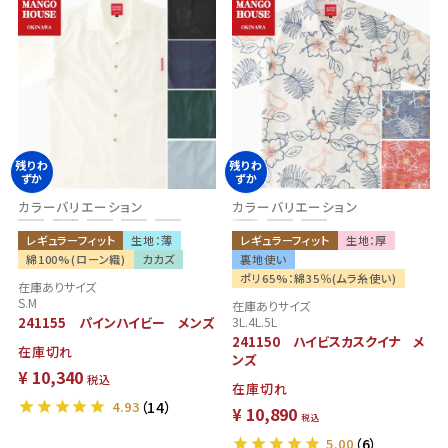
残りわ
残りわ
ずか
ずか
カラーバリエーション
カラーバリエーション
レギュラーフィット
生地：薄
レギュラーフィット
生地：厚
綿100%(ローン織)
カカズ
裏地使い
ポリ65%：綿35％(ムラ糸使い)
在庫ありサイズ
S.M
在庫ありサイズ
241155 パインハイビー メンズ
3L.4L.5L
241150 ハイビスカスクイナ メ
在庫切れ
ンズ
¥
10,340
税込
在庫切れ
4.93
（14）
¥
10,890
税込
5.00
（6）