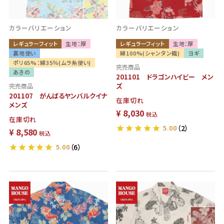
カラーバリエーション
カラーバリエーション
レギュラーフィット
生地：厚
レギュラーフィット
生地：厚
裏地使い
綿100%(シャンタン織)
ヨギ
ポリ65%：綿35％(ムラ糸使い)
完売商品
あきの
201101 ドラゴンハイビー メン
ズ
完売商品
201107 がんばるヤンバルクイナ
在庫切れ
メンズ
¥
8,030
税込
在庫切れ
5.00
（2）
¥
8,580
税込
5.00
（6）