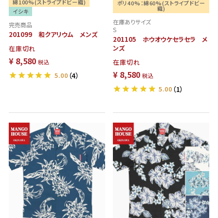
綿100%(ストライプドビー織)
ポリ40%：綿60%(ストライプドビー
織)
イシキ
在庫ありサイズ
完売商品
S
201099 和クアリウム メンズ
201105 ホウオウケセラセラ メ
ンズ
在庫切れ
¥
8,580
在庫切れ
税込
¥
8,580
5.00
（4）
税込
5.00
（1）