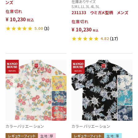
在庫ありサイズ
ンズ
S.M.L.LL.3L.4L.5L
在庫切れ
231133 ウミガメ型柄 メンズ
¥
10,230
税込
在庫切れ
5.00
（3）
¥
10,230
税込
4.82
（17）
カラーバリエーション
カラーバリエーション
レギュラーフィット
生地：厚
レギュラーフィット
生地：薄