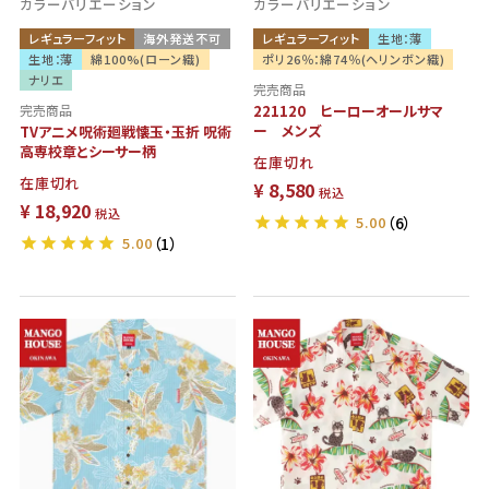
カラーバリエーション
カラーバリエーション
レギュラーフィット
海外発送不可
レギュラーフィット
生地：薄
生地：薄
綿100%(ローン織)
ポリ26％：綿74％(ヘリンボン織)
ナリエ
完売商品
完売商品
221120 ヒーローオールサマ
ー メンズ
TVアニメ呪術廻戦懐玉・玉折 呪術
高専校章とシーサー柄
在庫切れ
在庫切れ
¥
8,580
税込
¥
18,920
税込
5.00
（6）
5.00
（1）