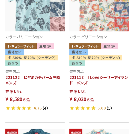
カラーバリエーション
カラーバリエーション
レギュラーフィット
生地：厚
レギュラーフィット
生地：厚
裏地使い
裏地使い
ポリ30%：綿70% (シーチング)
ポリ30%：綿70% (シーチング)
あきの
あきの
完売商品
完売商品
221122 ヒヤミカチパーム三線
221118 I Loveシーサーアイラン
メンズ
ド メンズ
在庫切れ
在庫切れ
¥
8,580
¥
8,030
税込
税込
4.75
（4）
5.00
（5）