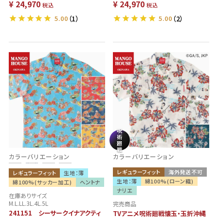
¥
24,970
¥
24,970
税込
税込
5.00
（1）
5.00
（2）
呪
術
廻
戦
カラーバリエーション
カラーバリエーション
レギュラーフィット
海外発送不可
レギュラーフィット
生地：薄
生地：薄
綿100%(ローン織)
綿100%(サッカー加工)
ヘントナ
ナリエ
在庫ありサイズ
M.L.LL.3L.4L.5L
完売商品
241151 シーサークイナアクティ
TVアニメ呪術廻戦懐玉・玉折沖縄