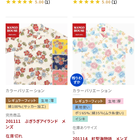
5.00
（1）
5.00
（1）
残りわ
ずか
カラーバリエーション
カラーバリエーション
レギュラーフィット
生地：薄
レギュラーフィット
生地：厚
綿100%(サッカー加工)
裏地使い
ポリ65%：綿35％(ムラ糸使い)
完売商品
イシキ
201111 ぶぎうぎアイランド メ
ンズ
在庫ありサイズ
S
在庫切れ
201114 紅型海物語 メンズ