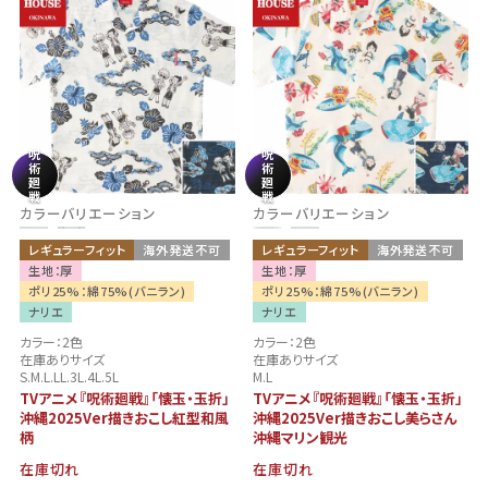
呪
呪
術
術
廻
廻
戦
戦
カラーバリエーション
カラーバリエーション
レギュラーフィット
海外発送不可
レギュラーフィット
海外発送不可
生地：厚
生地：厚
ポリ25%：綿75%(バニラン)
ポリ25%：綿75%(バニラン)
ナリエ
ナリエ
カラー：2色
カラー：2色
在庫ありサイズ
在庫ありサイズ
S.M.L.LL.3L.4L.5L
M.L
TVアニメ『呪術廻戦』「懐玉・玉折」
TVアニメ『呪術廻戦』「懐玉・玉折」
沖縄2025Ver描きおこし紅型和風
沖縄2025Ver描きおこし美らさん
柄
沖縄マリン観光
在庫切れ
在庫切れ