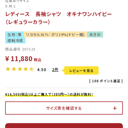
在庫ありサイズ
S.M.L
レディース 長袖シャツ オキナワンハイビー
（レギュラーカラー）
生地：薄
リヨセル81％：ポリ19%(ドビー織)
あきの
接触冷感
商品番号
207123
¥
11,880
税込
4.50
2件
レビューを見る
[
108
ポイント進呈 ]
¥16,500(税込)以上ご購入で（385円～）の送料が無料！
サイズ表を確認する