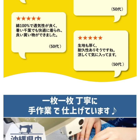
color
size
レッド
L
カートに入れる
在庫数
1