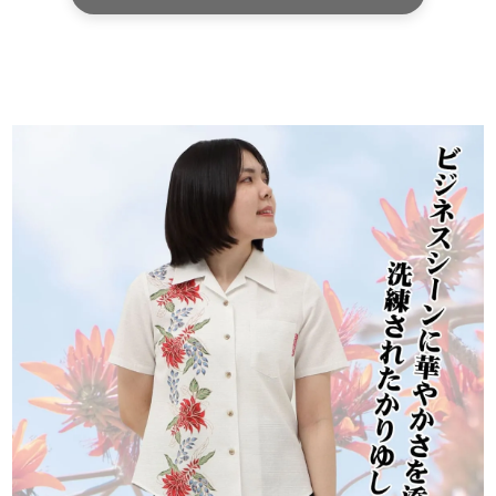
て陰干しすると、長くきれいにご愛用いただけ
ます。
サイズが合わなかった場合、交換できま
すか？
未使用・タグ付きで、再販可能な状態の商品
であれば、お客様都合の場合でも交換対応を
承っております。
交換にかかる往復送料につきましては、お客
様ご負担にてお願いしております。
送料はどのくらいかかりますか？
ネコポスをご利用の場合は全国一律385円
（税込）です。