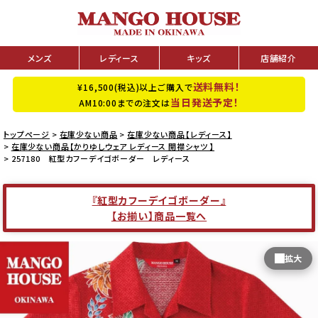
メンズ
レディース
キッズ
店舗紹介
送料無料！
¥16,500(税込)以上ご購入で
当日発送予定！
AM10:00までの注文は
トップページ
在庫少ない商品
在庫少ない商品【レディース】
在庫少ない商品【かりゆしウェア レディース 開襟シャツ 】
257180 紅型カフーデイゴボーダー レディース
『紅型カフーデイゴボーダー』
【お揃い】商品一覧へ