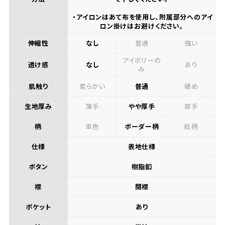
・アイロンはあて布を使用し、附属部分へのアイ
ロン掛けはお避けください。
伸縮性
なし
普通
強い
アイボリーの
透け感
なし
あり
み
肌触り
柔らかい
普通
硬め
生地厚み
薄手
やや厚手
厚手
柄
単色
ボーダー柄
総柄
仕様
表地仕様
ボタン
樹脂釦
襟
開襟
ポケット
あり