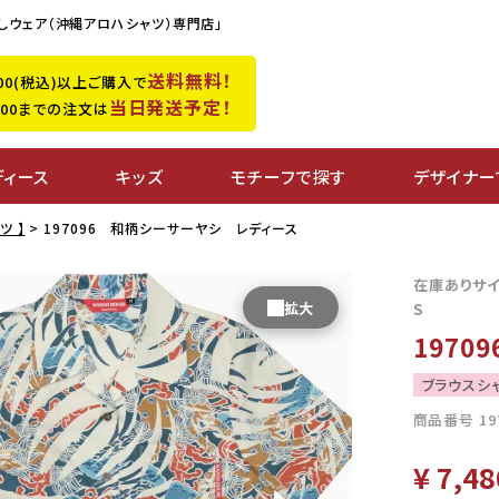
しウェア（沖縄アロハシャツ）専門店」
送料無料！
,500(税込)以上ご購入で
当日発送予定！
0:00までの注文は
ディース
キッズ
モチーフで探す
デザイナー
ツ 】
197096 和柄シーサーヤシ レディース
在庫ありサ
S
197
ブラウスシ
商品番号
19
¥
7,48