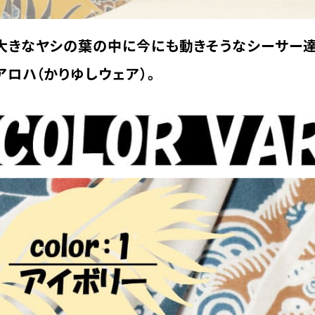
カートに入れる
在庫数
1
てお
お
大きなヤシの葉の中に今にも動きそうなシーサー
は3
アロハ（かりゆしウェア）。
※
お