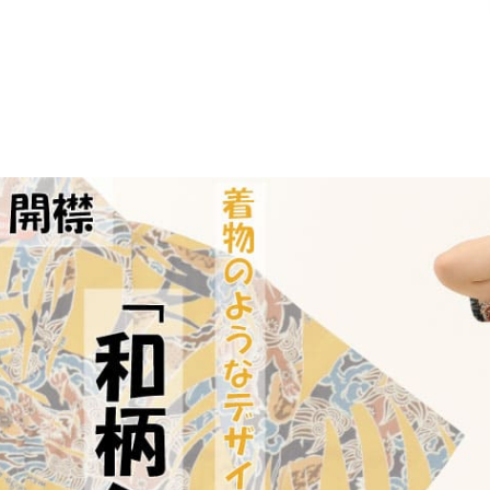
て
ネ
宅
ま
ま
す