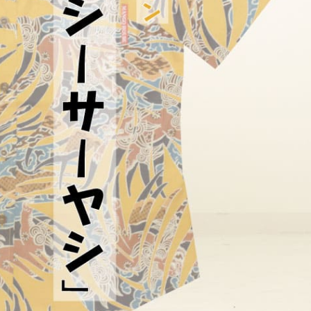
color
size
アイボリー
平日
S