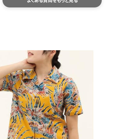
よくある質問をもっと見る
サイズが合わなかった場合、交換できますか？
未使用・タグ付きで、再販可能な状態の商品であれば、お
客様都合の場合でも交換対応を承っております。
交換にかかる往復送料につきましては、お客様ご負担に
お願いしております。
送料はどのくらいかかりますか？
コポスをご利用の場合は全国一律385円（税込）です。
配便は838円（税込）、沖縄県内は471円（税込）となり
す。
た、16,500円（税込）以上のお買い上げで送料無料で
。