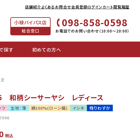
店舗紹介
よくあるお問合せ
会員登録
ログイン
カート
閲覧履歴
098-858-0598
小禄バイパス店
総合窓口
お電話でのお問い合わせ（10:00～20:00）
で探す
初めての方へ
イズ
096 和柄シーサーヤシ レディース
ャツ
生地：薄
綿100%(ローン織)
イシキ
残りわずか
7096
0
税込