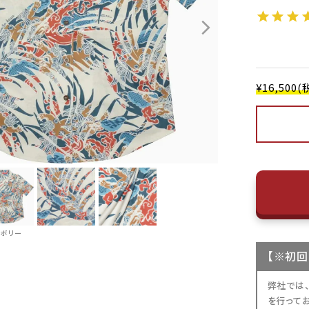
¥16,50
イボリー
【
※初回
弊社では
を行って