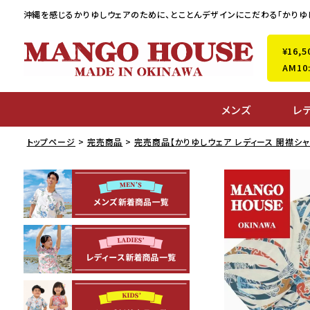
沖縄を感じるかりゆしウェアのために、
とことんデザインにこだわる「かりゆ
¥16
AM1
メンズ
レ
トップページ
完売商品
完売商品【かりゆしウェア レディース 開襟シャ