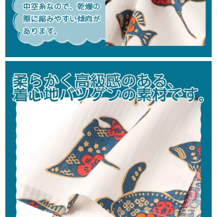
color
size
アイボリー
S
カートに入れる
¥
11,990