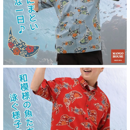
ます。
サイズが合わなかった場合、交換できま
すか？
未使用・タグ付きで、再販可能な状態の商品
であれば、お客様都合の場合でも交換対応を
承っております。
交換にかかる往復送料につきましては、お客
様ご負担にてお願いしております。
送料はどのくらいかかりますか？
ネコポスをご利用の場合は全国一律385円
（税込）です。
宅配便は838円（税込）、沖縄県内は471円