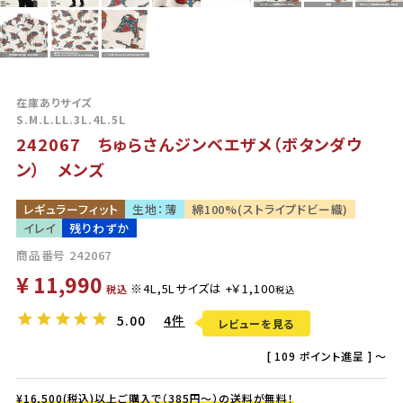
在庫ありサイズ
S.M.L.LL.3L.4L.5L
242067 ちゅらさんジンベエザメ（ボタンダウ
ン） メンズ
レギュラーフィット
生地：薄
綿100%(ストライプドビー織)
イレイ
残りわずか
商品番号
242067
¥
11,990
税込
5.00
4件
レビューを見る
[
109
ポイント進呈 ]
〜
¥16,500(税込)以上ご購入で（385円～）の送料が無料！