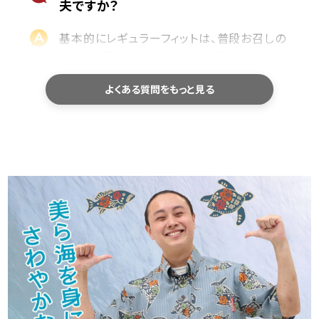
夫ですか？
基本的にレギュラーフィットは、普段お召しの
シャツと同じサイズを目安にお選びいただけ
ます。
よくある質問をもっと見る
サイズ選びで迷われた際は、商品ページのサ
イズ表に記載している「身幅・肩幅・着丈」を、
お手持ちのシャツと平置きで比較していただ
くと、より安心してお選びいただけます。
洗濯機で洗えますか？
ご家庭でお洗濯いただけます。型崩れや色落
ちを防ぐため、洗濯ネットの使用をおすすめし
ております。
乾燥機のご使用や、濡れたまま長時間放置す
ることはお避けください。洗濯後は形を整え
て陰干しすると、長くきれいにご愛用いただけ