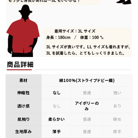
商品詳細
素材
綿100%(ストライプドビー織)
伸縮性
なし
普通
強い
アイボリーの
透け感
なし
あり
み
肌触り
柔らかい
普通
硬め
生地厚み
薄手
普通
厚手