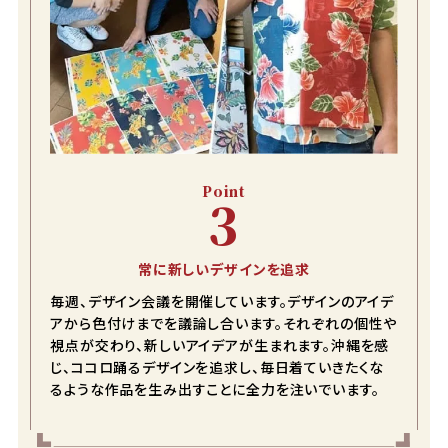
カートに入れる
¥
11,990
在庫数
3
3L
カートに入れる
¥
11,990
在庫数
2
4L
カートに入れる
¥
13,090
在庫数
1
Point
5L
3
カートに入れる
¥
13,090
在庫数
1
常に新しいデザインを追求
毎週、デザイン会議を開催しています。デザインのアイデ
アから色付けまでを議論し合います。それぞれの個性や
視点が交わり、新しいアイデアが生まれます。沖縄を感
じ、ココロ踊るデザインを追求し、毎日着ていきたくな
るような作品を生み出すことに全力を注いでいます。