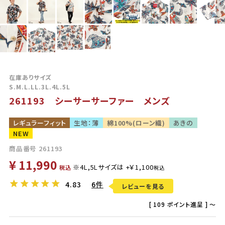
在庫ありサイズ
S.M.L.LL.3L.4L.5L
261193 シーサーサーファー メンズ
レギュラーフィット
生地：薄
綿100%(ローン織)
あきの
NEW
商品番号
261193
¥
11,990
税込
4.83
6件
レビューを見る
[
109
ポイント進呈 ]
〜