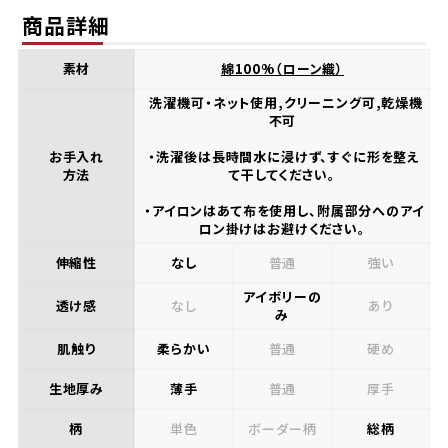
商品詳細
素材
綿100%（ローン織）
洗濯機可・ネット使用,クリーニング可,乾燥機
不可
お手入れ
・洗濯後は長時間水に浸けず、すぐに形を整え
方法
て干してください。
・アイロンはあて布を使用し、附属部分へのアイ
ロン掛けはお避けください。
伸縮性
なし
普通
強い
アイボリーの
透け感
なし
あり
み
肌触り
柔らかい
普通
硬め
生地厚み
薄手
普通
厚手
柄
単色
ボーダー柄
総柄