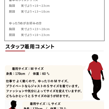
胸囲 実寸より+18～23cm
サイズが合わなかった場合、交換できま
胴囲 実寸より+13～18cm
すか？
ゆったりめがお好みの方
未使用・タグ付きで、再販可能な状態の商品
胸囲 実寸より+23～28cm
であれば、お客様都合の場合でも交換対応を
胴囲 実寸より+18～23cm
承っております。
交換にかかる往復送料につきましては、お客
スタッフ着用コメント
様ご負担にてお願いしております。
送料はどのくらいかかりますか？
ネコポスをご利用の場合は全国一律385円
（税込）です。
宅配便は838円（税込）、沖縄県内は471円
（税込）となります。
また、16,500円（税込）以上のお買い上げで
送料無料です。