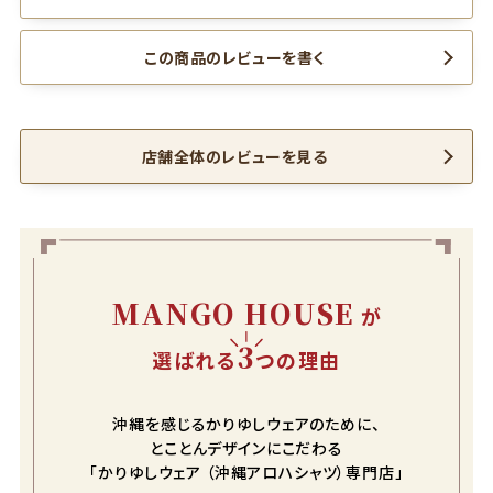
L
カートに入れる
¥
11,990
この商品のレビューを書く
在庫数
3
LL
カートに入れる
¥
11,990
在庫数
3
店舗全体のレビューを見る
3L
店舗取り寄せ申請
¥
11,990
在庫切れ
4L
カートに入れる
¥
13,090
在庫数
1
MANGO HOUSE
が
5L
カートに入れる
¥
13,090
3
選ばれる
つの理由
在庫数
1
沖縄を感じるかりゆしウェアのために、
とことんデザインにこだわる
ネイビー
「かりゆしウェア （沖縄アロハシャツ）専門店」
S