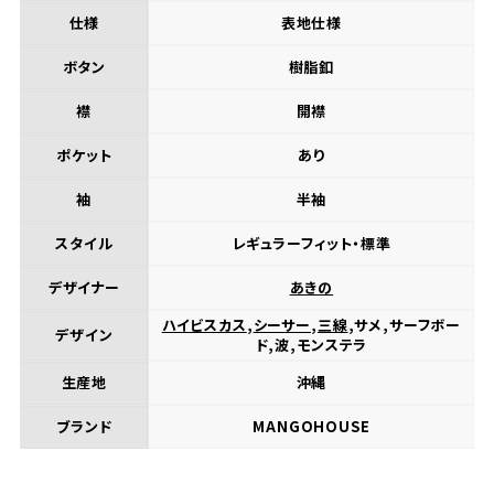
仕様
表地仕様
ボタン
樹脂釦
襟
開襟
ポケット
あり
袖
半袖
スタイル
レギュラーフィット・標準
デザイナー
あきの
ハイビスカス
,
シーサー
,
三線
,サメ,サーフボー
デザイン
ド,波,モンステラ
生産地
沖縄
ブランド
MANGOHOUSE