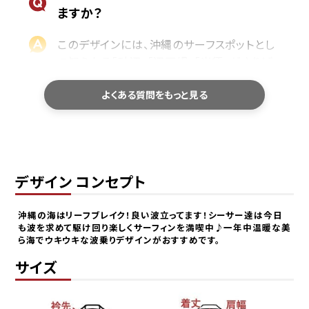
ますか？
このデザインには、沖縄のサーフスポットとし
て知られる「砂辺」「辺戸岬」「米須」がさりげ
なく描かれています。
よくある質問をもっと見る
沖縄の海をよく知る方やサーフィン好きの方
なら、思わず気づいて楽しめるような、通好み
のこだわりを詰め込みました。
さらに、サーフィンを楽しんでいるのは沖縄で
大人気のシーサーたち。守り神として親しま
デザイン コンセプト
れているシーサーを、マンゴハウスらしくPOP
で楽しい雰囲気に仕上げた一枚です。
沖縄の海はリーフブレイク！良い波立ってます！シーサー達は今日
も波を求めて駆け回り楽しくサーフィンを満喫中♪一年中温暖な美
ら海でウキウキな波乗りデザインがおすすめです。
普段着ているシャツと同じサイズで大丈
サイズ
夫ですか？
基本的にレギュラーフィットは、普段お召しの