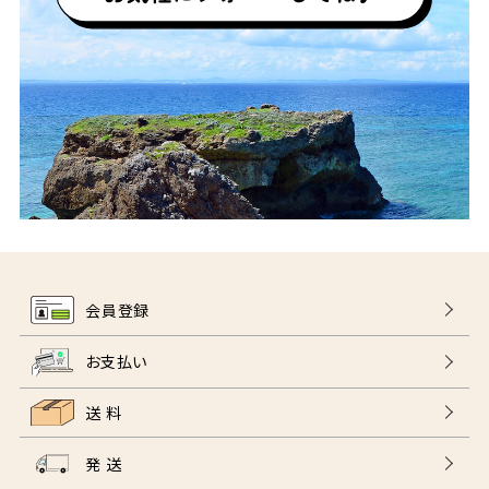
会員登録
お支払い
送 料
発 送