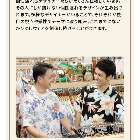
個性溢れるデザイナーたちがたくさん在籍しています。
その人にしか描けない個性溢れるデザインが生み出さ
れます。多様なデザイナーがいることで、それぞれが独
自の視点や感性でテーマに取り組み、これまでにない
ブラック
かりゆしウェアを創造し続けることができます。
S
カートに入れる
¥
11,990
在庫数
1
M
カートに入れる
¥
11,990
在庫数
3
L
カートに入れる
¥
11,990
在庫数
2
LL
カートに入れる
¥
11,990
在庫数
3
3L
カートに入れる
¥
11,990
在庫数
1