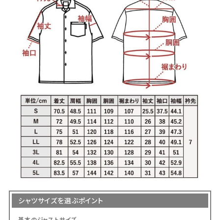
シャツと同じサイズを目安にお選びいただけ
ます。
サイズ選びで迷われた際は、商品ページのサ
イズ表に記載している「身幅・肩幅・着丈」を、
お手持ちのシャツと平置きで比較していただ
くと、より安心してお選びいただけます。
洗濯機で洗えますか？
ご家庭でお洗濯いただけます。型崩れや色落
ちを防ぐため、洗濯ネットの使用をおすすめし
ております。
乾燥機のご使用や、濡れたまま長時間放置す
ることはお避けください。洗濯後は形を整え
て陰干しすると、長くきれいにご愛用いただけ
ます。
シャツサイズを選ぶポイント
基本のジャストサイズ