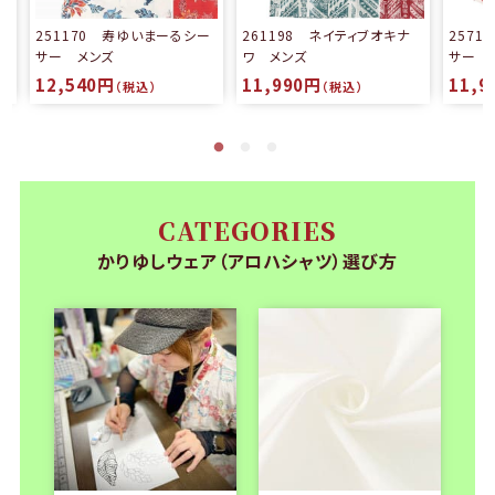
る
251170 寿ゆいまーるシー
261198 ネイティブオキナ
257
サー メンズ
ワ メンズ
サー 
12,540円
11,990円
11,9
（税込）
（税込）
CATEGORIES
かりゆしウェア（アロハシャツ）選び方