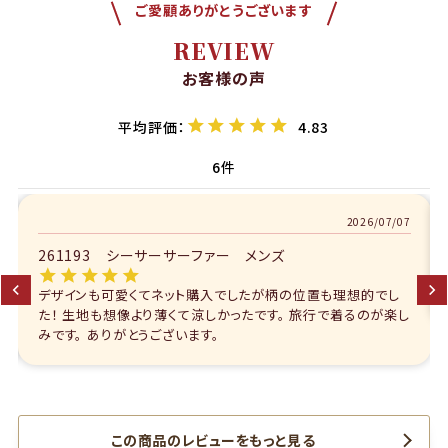
ご愛顧ありがとうございます
REVIEW
お客様の声
4.83
6
2026/06/26
261193 シーサーサーファー メンズ
color
size
アイボリー
デザインも秀逸で、夏にピッタリのかりゆしウェアです。
S
カートに入れる
¥
11,990
在庫数
2
M
カートに入れる
¥
11,990
在庫数
3
この商品のレビューをもっと見る