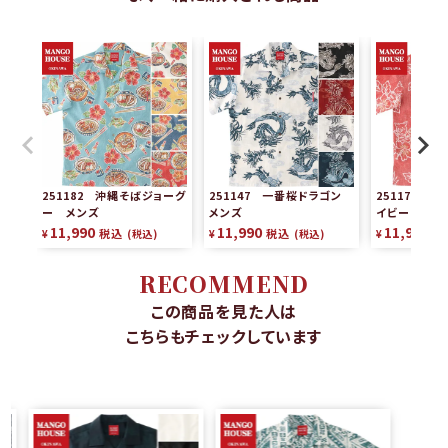
251182 沖縄そばジョーグ
251147 一番桜ドラゴン
251177 
ー メンズ
メンズ
イビー メン
11,990
11,990
11,990
税込
税込
税
¥
税込
¥
税込
¥
RECOMMEND
この商品を見た人は
こちらもチェックしています