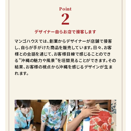
4L
カートに入れる
¥
13,090
Point
2
在庫数
1
5L
カートに入れる
¥
13,090
デザイナー自らお店で接客します
在庫数
1
マンゴハウスでは、創業からデザイナーが店舗で接客
し、自らが手がけた商品を販売しています。日々、お客
様との会話を通じて、お客様目線で感じることのでき
ターコイズブルー
る”沖縄の魅力や風景”を垣間見ることができます。その
S
結果、お客様の視点から沖縄を感じるデザインが生ま
カートに入れる
¥
11,990
れます。
在庫数
1
M
カートに入れる
¥
11,990
在庫数
2
L
カートに入れる
¥
11,990
在庫数
3
LL