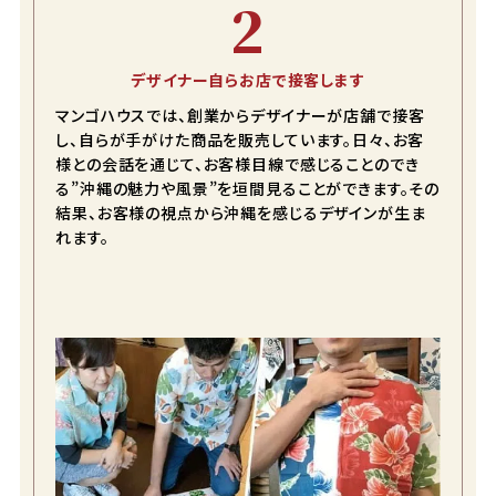
2
在庫数
2
LL
カートに入れる
デザイナー自らお店で接客します
在庫数
1
マンゴハウスでは、創業からデザイナーが店舗で接客
3L
し、自らが手がけた商品を販売しています。日々、お客
カートに入れる
在庫数
1
様との会話を通じて、お客様目線で感じることのでき
る”沖縄の魅力や風景”を垣間見ることができます。その
結果、お客様の視点から沖縄を感じるデザインが生ま
れます。
オフブルー
S
カートに入れる
在庫数
1
M
カートに入れる
在庫数
1
L
カートに入れる
在庫数
1