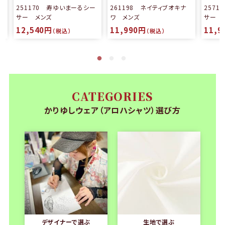
る
251170 寿ゆいまーるシー
261198 ネイティブオキナ
257
サー メンズ
ワ メンズ
サー 
12,540円
11,990円
11,9
（税込）
（税込）
CATEGORIES
かりゆしウェア（アロハシャツ）選び方
デザイナーで選ぶ
生地で選ぶ