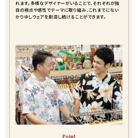
れます。多様なデザイナーがいることで、それぞれが独
自の視点や感性でテーマに取り組み、これまでにない
かりゆしウェアを創造し続けることができます。
color
size
ネイビー
S
カートに入れる
在庫数
1
M
カートに入れる
在庫数
2
L
カートに入れる
Point