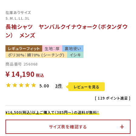
在庫ありサイズ
S.M.L.LL.3L
長袖シャツ ヤンバルクイナウォーク（ボタンダウ
ン） メンズ
レギュラーフィット
生地：厚
裏地使い
ポリ30%：綿70% (シーチング)
イシキ
商品番号
256068
¥
14,190
税込
5.00
3件
レビューを見る
[
129
ポイント進呈 ]
¥16,500(税込)以上ご購入で（385円～）の送料が無料！
サイズ表を確認する