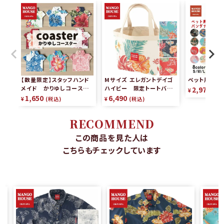
【数量限定】スタッフハンド
Mサイズ エレガントデイゴ
ペット用かり
メイド かりゆしコースタ
ハイビー 限定トートバッグ
2,970
¥
税
ー（2枚組）
リバーシブル
1,650
6,490
¥
税込
¥
税込
RECOMMEND
この商品を見た人は
こちらもチェックしています