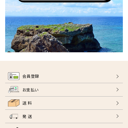
会員登録
お支払い
送 料
発 送