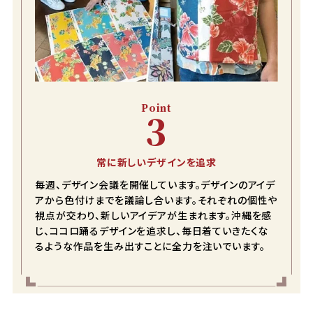
LL
店舗取り寄せ申請
在庫切れ
3L
店舗取り寄せ申請
在庫切れ
Point
3
オフブラウン
S
常に新しいデザインを追求
店舗取り寄せ申請
在庫切れ
毎週、デザイン会議を開催しています。デザインのアイデ
M
アから色付けまでを議論し合います。それぞれの個性や
店舗取り寄せ申請
在庫切れ
視点が交わり、新しいアイデアが生まれます。沖縄を感
じ、ココロ踊るデザインを追求し、毎日着ていきたくな
L
るような作品を生み出すことに全力を注いでいます。
カートに入れる
在庫数
1
LL
店舗取り寄せ申請
在庫切れ