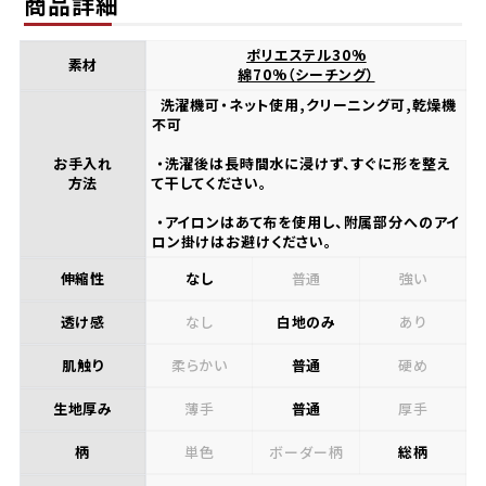
商品詳細
ポリエステル30%
素材
綿70%（シーチング）
洗濯機可・ネット使用,クリーニング可,乾燥機
不可
お手入れ
・洗濯後は長時間水に浸けず、すぐに形を整え
方法
て干してください。
・アイロンはあて布を使用し、附属部分へのアイ
ロン掛けはお避けください。
伸縮性
なし
普通
強い
透け感
なし
白地のみ
あり
肌触り
柔らかい
普通
硬め
生地厚み
薄手
普通
厚手
柄
単色
ボーダー柄
総柄