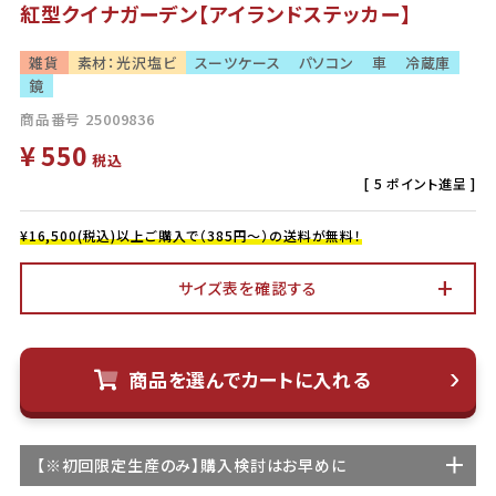
紅型クイナガーデン【アイランドステッカー】
雑貨
素材：光沢塩ビ
スーツケース
パソコン
車
冷蔵庫
鏡
商品番号
25009836
¥
550
税込
[
5
ポイント進呈 ]
¥16,500(税込)以上ご購入で（385円～）の送料が無料！
サイズ表を確認する
商品を選んでカートに入れる
【
※初回限定生産
のみ】購入検討はお早めに