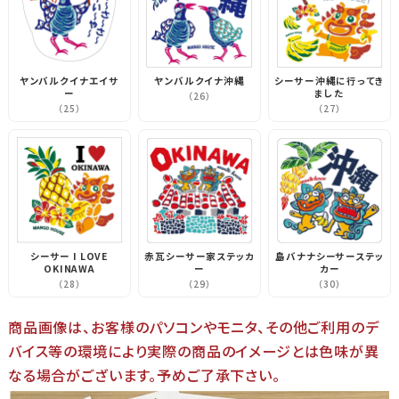
ヤンバルクイナエイサ
ヤンバルクイナ沖縄
シーサー沖縄に行ってき
ー
ました
（26）
（25）
（27）
シーサー I LOVE
赤瓦シーサー家ステッカ
島バナナシーサーステッ
OKINAWA
ー
カー
（28）
（29）
（30）
商品画像は、お客様のパソコンやモニタ、その他ご利用のデ
バイス等の環境により実際の商品のイメージとは色味が異
なる場合がございます。予めご了承下さい。