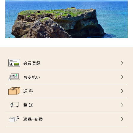
会員登録
お支払い
送 料
発 送
返品・交換