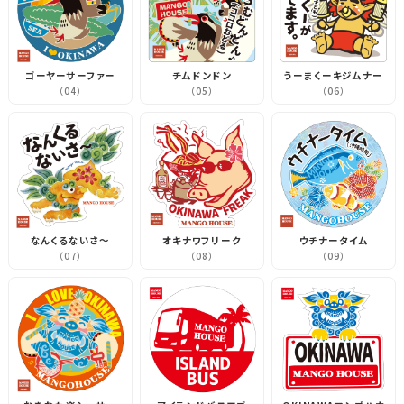
ゴーヤーサーファー
チムドンドン
うーまくーキジムナー
（04）
（05）
（06）
なんくるないさ～
オキナワフリーク
ウチナータイム
（07）
（08）
（09）