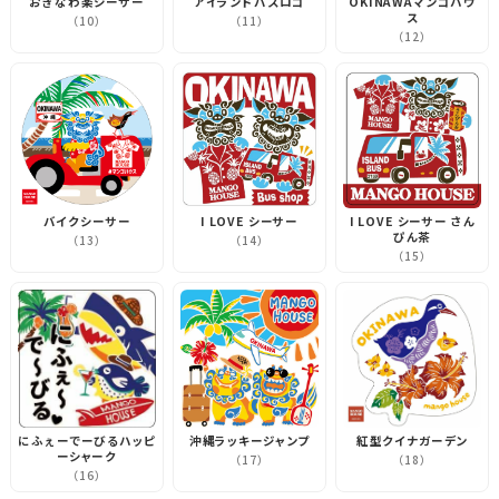
おきなわ楽シーサー
アイランドバスロゴ
OKINAWAマンゴハウ
ス
（10）
（11）
（12）
バイクシーサー
I LOVE シーサー
I LOVE シーサー さん
ぴん茶
（13）
（14）
（15）
にふぇーでーびるハッピ
沖縄ラッキージャンプ
紅型クイナガーデン
ーシャーク
（17）
（18）
（16）