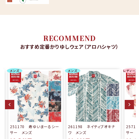
RECOMMEND
おすすめ定番かりゆしウェア（アロハシャツ）
メンズ
メンズ
レディース
る
251170 寿ゆいまーるシー
261198 ネイティブオキナ
257
サー メンズ
ワ メンズ
サー 