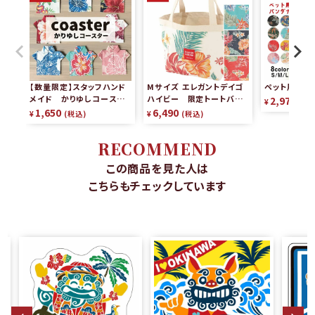
【数量限定】スタッフハンド
Mサイズ エレガントデイゴ
ペット用かり
メイド かりゆしコースタ
ハイビー 限定トートバッグ
2,970
¥
税
ー（2枚組）
リバーシブル
1,650
6,490
¥
税込
¥
税込
RECOMMEND
この商品を見た人は
こちらもチェックしています