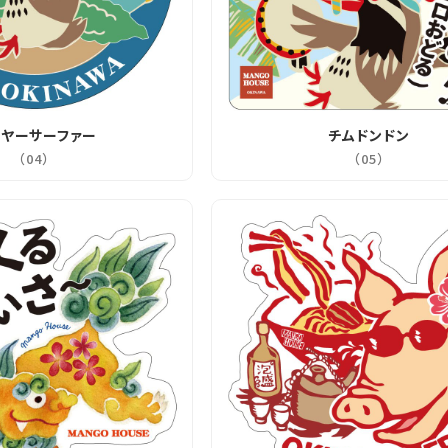
ヤーサーファー
チムドンドン
（04）
（05）
在庫数
16
お気に入りに登録する