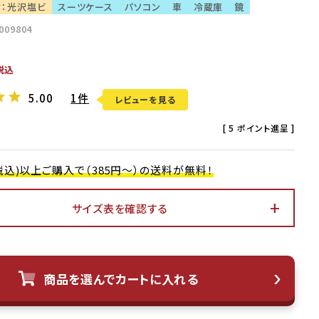
材：光沢塩ビ
スーツケース
パソコン
車
冷蔵庫
鏡
009804
税込
5.00
1件
レビューを見る
[
5
ポイント進呈 ]
0(税込)以上ご購入で（385円～）の送料が無料！
サイズ表を確認する
商品を選んでカートに入れる