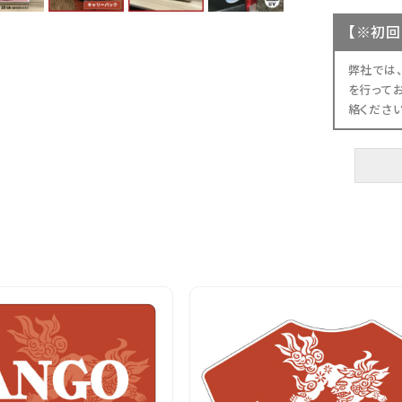
【
※初回
弊社では
を行って
絡くださ