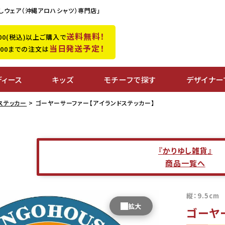
しウェア（沖縄アロハシャツ）専門店」
送料無料！
,500(税込)以上ご購入で
当日発送予定！
0:00までの注文は
ディース
キッズ
モチーフで探す
デザイナー
ステッカー
ゴーヤーサーファー【アイランドステッカー】
『かりゆし雑貨』
商品一覧へ
縦：9.5cm
ゴーヤ