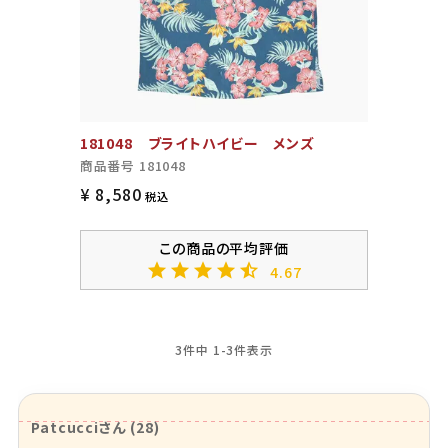
181048 ブライトハイビー メンズ
商品番号
181048
¥
8,580
税込
4.67
3
件中
1
-
3
件表示
Patcucci
28