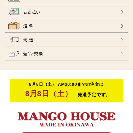
お支払い
送 料
発 送
返品・交換