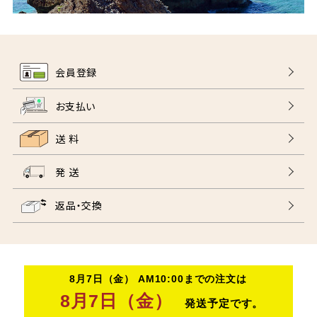
会員登録
お支払い
送 料
発 送
返品・交換