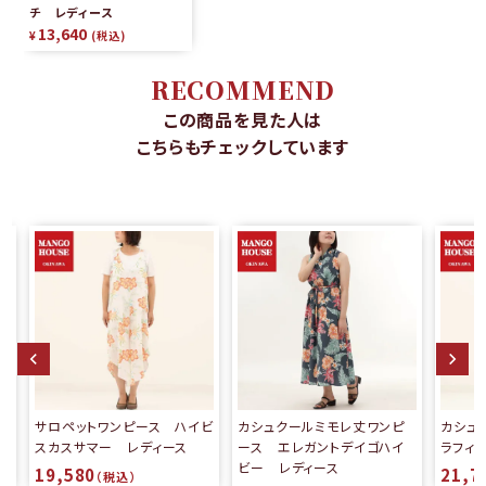
チ レディース
13,640
¥
税込
RECOMMEND
この商品を見た人は
こちらもチェックしています
ース ハイビ
カシュクールミモレ丈ワンピ
カシュクールワンピース グ
ディース
ース エレガントデイゴハイ
ラフィカルデイゴ レディース
ビー レディース
21,780
（税込）