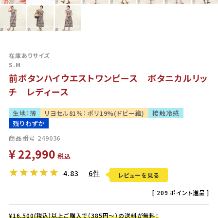
在庫ありサイズ
S.M
前ボタンハイウエストワンピース ボタニカルリッ
チ レディース
生地：薄
リヨセル81％：ポリ19%(ドビー織)
接触冷感
残りわずか
商品番号
249036
¥
22,990
税込
4.83
6件
レビューを見る
[
209
ポイント進呈 ]
¥16,500(税込)以上ご購入で（385円～）の送料が無料！