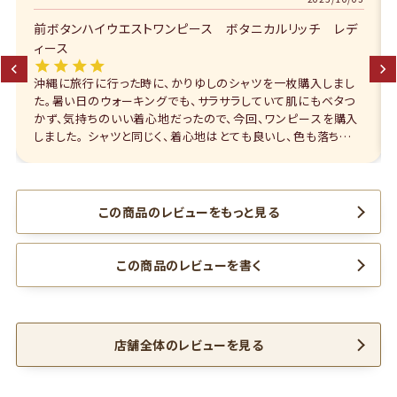
前ボタンハイウエストワンピース ボタニカルリッチ レデ
ィース
沖縄に旅行に行った時に、かりゆしのシャツを一枚購入しまし
た。暑い日のウォーキングでも、サラサラしていて肌にもベタつ
かず、気持ちのいい着心地だったので、今回、ワンピースを購入
しました。 シャツと同じく、着心地はとても良いし、色も落ち着い
ていて、高齢の私にもいいと思いました。 購入を迷っている時
に、ワンピースとしてだけでなく、パンツの上に羽織るアレンジ
が紹介されていて、それが決め手になりました。太ってしまい、
前ボタンがはまらなくなったら、困るな、と思っていたので。 とて
この商品のレビューをもっと見る
も気に入ったのですが、おすすめ度を4にしたのは、私のように
高齢の女性は、腕に振り袖のように肉がついてしまっていて、こ
のワンピースは、少しお袖が短めなので、脇のあたりのふるふ
この商品のレビューを書く
るしたお肉が見えてしまうんです。なので、ボレロみたいなのを
羽織ったり、ロンTを下に着てもいいのかな、と、考えています。
若い方、あるいは、高齢であってもちゃんと筋トレなどしている
方には、おすすめ度、5です。 ワンピース、本当に可愛いので、も
店舗全体のレビューを見る
う少しお袖が長いものもデザインしていただけたら、と、思いま
す。 ポストへの投函でしたが、とても可愛いマンゴーハウスの赤
い袋に入っていて、中にはまたまた可愛いクリアケースに、パン