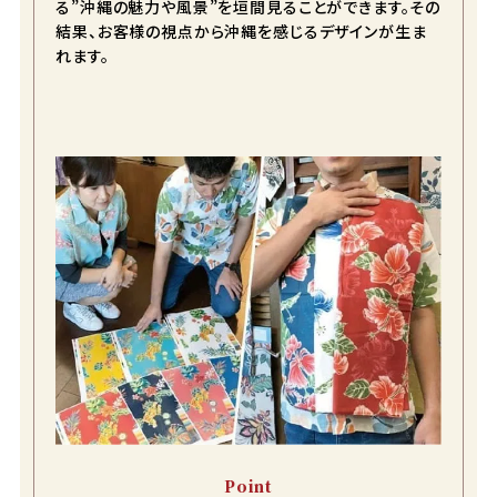
る”沖縄の魅力や風景”を垣間見ることができます。その
結果、お客様の視点から沖縄を感じるデザインが生ま
れます。
color
size
アイボリー
S
カートに入れる
在庫数
2
M
Point
カートに入れる
在庫数
1