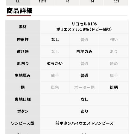
商品詳細
リヨセル81%
素材
ポリエステル19%（ドビー織り）
伸縮性
なし
普通
強い
透け感
なし
白地のみ
あり
肌触り
柔らかい
普通
硬め
生地厚み
薄手
普通
厚手
柄
単色
ボーダー柄
総柄
裏地仕様
なし
ボタン
あり
ワンピース型
前ボタンハイウエストワンピース