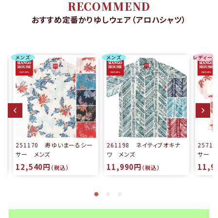
RECOMMEND
おすすめ定番かりゆしウェア（アロハシャツ）
メンズ
メンズ
レディース
る
251170 寿ゆいまーるシー
261198 ネイティブオキナ
257
サー メンズ
ワ メンズ
サー 
12,540円
11,990円
11,9
（税込）
（税込）