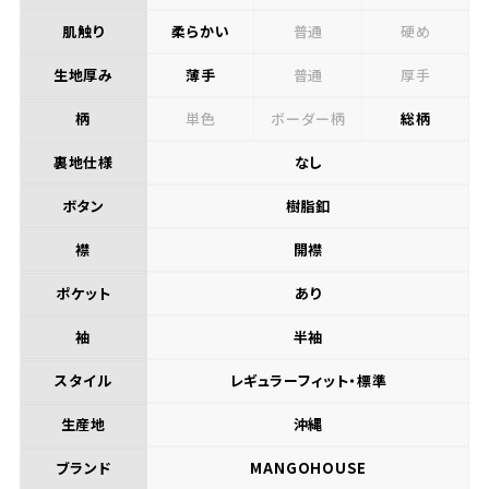
肌触り
柔らかい
普通
硬め
生地厚み
薄手
普通
厚手
柄
単色
ボーダー柄
総柄
裏地仕様
なし
ボタン
樹脂釦
襟
開襟
ポケット
あり
袖
半袖
スタイル
レギュラーフィット・標準
生産地
沖縄
ブランド
MANGOHOUSE