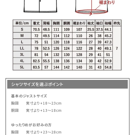
であれば、お客様都合の場合でも交換対応を
承っております。
交換にかかる往復送料につきましては、お客
様ご負担にてお願いしております。
送料はどのくらいかかりますか？
ネコポスをご利用の場合は全国一律385円
（税込）です。
宅配便は838円（税込）、沖縄県内は471円
シャツサイズを選ぶポイント
（税込）となります。
また、16,500円（税込）以上のお買い上げで
基本のジャストサイズ
送料無料です。
胸囲 実寸より+18～23cm
胴囲 実寸より+13～18cm
急いでいます。いつ発送されますか？
ゆったりめがお好みの方
胸囲 実寸より+23～28cm