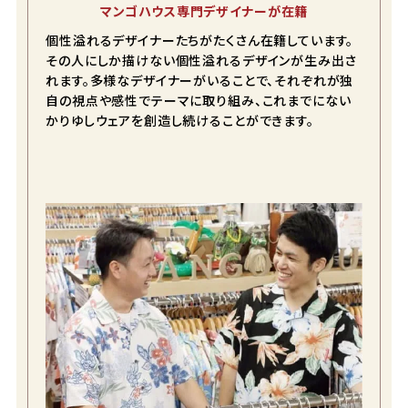
マンゴハウス専門デザイナーが在籍
個性溢れるデザイナーたちがたくさん在籍しています。
その人にしか描けない個性溢れるデザインが生み出さ
れます。多様なデザイナーがいることで、それぞれが独
color
size
自の視点や感性でテーマに取り組み、これまでにない
かりゆしウェアを創造し続けることができます。
ブルー
S
店舗取り寄せ申請
在庫切れ
M
店舗取り寄せ申請
在庫切れ