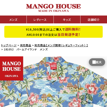
メンズ
レディース
キッズ
店舗紹介
送料無料！
¥16,500(税込)以上ご購入で
当日発送予定！
AM10:00までの注文は
トップページ
完売商品
完売商品【メンズ開襟（レギュラーフィット） 】
181052 パームアイランド メンズ