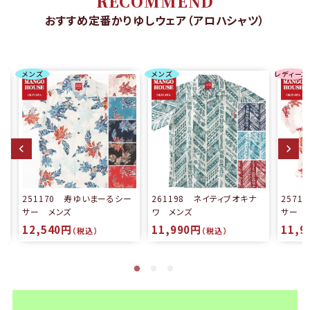
RECOMMEND
おすすめ定番かりゆしウェア（アロハシャツ）
メンズ
メンズ
レディース
る
251170 寿ゆいまーるシー
261198 ネイティブオキナ
257
サー メンズ
ワ メンズ
サー 
12,540円
11,990円
11,9
（税込）
（税込）