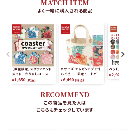
MATCH ITEM
よく一緒に購入される商品
【数量限定】スタッフハンド
Mサイズ エレガントデイゴ
ペット用かり
メイド かりゆしコースタ
ハイビー 限定トートバッグ
2,970
¥
税
ー（2枚組）
リバーシブル
1,650
6,490
¥
税込
¥
税込
RECOMMEND
この商品を見た人は
こちらもチェックしています