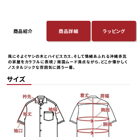
お手持ちのシャツと平置きで比較していただ
くと、より安心してお選びいただけます。
洗濯機で洗えますか？
商品紹介
商品詳細
ラッピング
ご家庭でお洗濯いただけます。型崩れや色落
ちを防ぐため、洗濯ネットの使用をおすすめし
風にそよぐヤシの木とハイビスカス、そして情緒あふれる沖縄赤瓦
ております。
の家屋をカラフルに表現♪南国ムード満点ながら、どこか懐かしく
乾燥機のご使用や、濡れたまま長時間放置す
ノスタルジックな雰囲気に誘う一着。
ることはお避けください。洗濯後は形を整え
サイズ
て陰干しすると、長くきれいにご愛用いただけ
ます。
サイズが合わなかった場合、交換できま
すか？
未使用・タグ付きで、再販可能な状態の商品