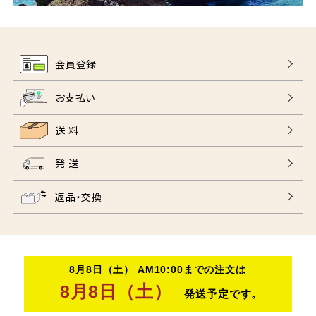
会員登録
お支払い
送 料
発 送
返品・交換