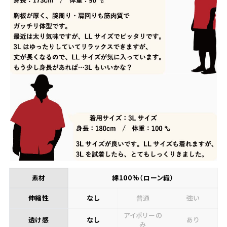
素材
綿100%（ローン織）
伸縮性
なし
普通
強い
アイボリーの
透け感
なし
あり
み