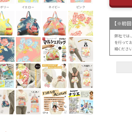
イボリー
イエロー
ネイビー
ピンク
【
※初回
弊社では
を行って
絡くださ