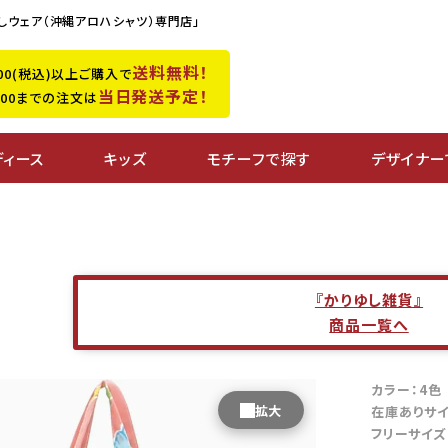
しウェア（沖縄アロハシャツ）専門店」
送料無料！
,500(税込)以上ご購入で
当日発送予定！
0:00までの注文は
ディース
キッズ
モチーフで探す
デザイナー
『かりゆし雑貨』
商品一覧へ
カラー：4
在庫ありサ
フリーサイズ