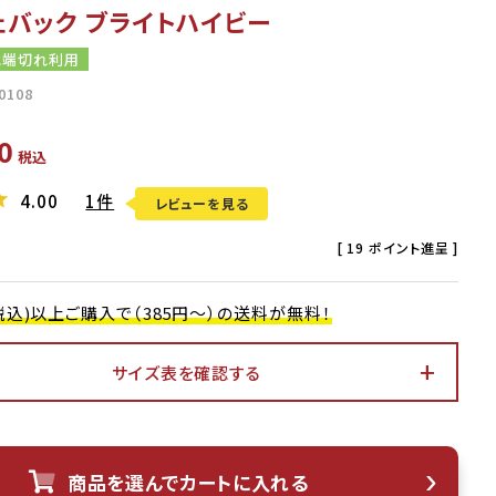
ェバック ブライトハイビー
地端切れ利用
0108
0
税込
4.00
1件
レビューを見る
[
19
ポイント進呈 ]
0(税込)以上ご購入で（385円～）の送料が無料！
サイズ表を確認する
アイボリー
商品を選んでカートに入れる