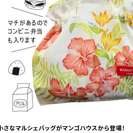
color
size
アイボリー
フリーサイズ
カートに入れる
在庫数
1
イエロー
フリーサイズ
店舗取り寄せ申請
在庫切れ
小さなマルシェバッグがマンゴハウスから登場！