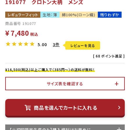
191077 クロトン大柄 メンズ
レギュラーフィット
生地：薄
綿100%(ローン織)
残りわずか
商品番号
191077
¥
7,480
税込
5.00
3件
レビューを見る
[
68
ポイント進呈 ]
¥16,500(税込)以上ご購入で（385円～）の送料が無料！
サイズ表を確認する
商品を選んでカートに入れる
【
※初回限定生産
のみ】購入検討はお早めに