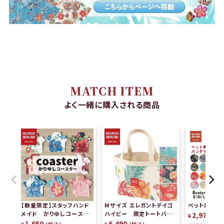
MATCH ITEM
よく一緒に購入される商品
【数量限定】スタッフハンド
Mサイズ エレガントデイゴ
ペット用かり
メイド かりゆしコースタ
ハイビー 限定トートバッグ
2,970
¥
税
ー（2枚組）
リバーシブル
1,650
6,490