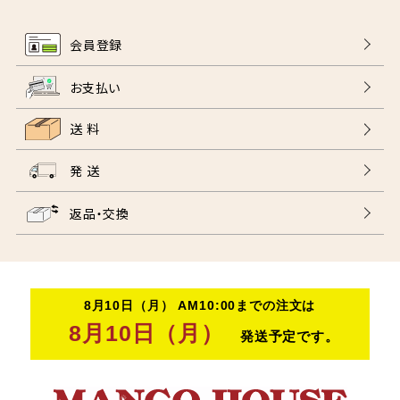
会員登録
お支払い
送 料
発 送
返品・交換