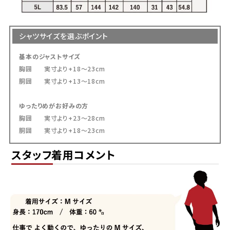
シャツサイズを選ぶポイント
基本のジャストサイズ
胸囲 実寸より+18～23cm
胴囲 実寸より+13～18cm
ゆったりめがお好みの方
胸囲 実寸より+23～28cm
平日・土日祝ともに午前10時までのご注文で、
胴囲 実寸より+18～23cm
当日発送しております。
スタッフ着用コメント
お届けの目安は、本州・九州・四国は発送日の
翌日、北海道は3日後、沖縄県内は翌日です。
※確約ではありません。一部地域や天候・交通
状況により、お届けが遅れる場合がございます。