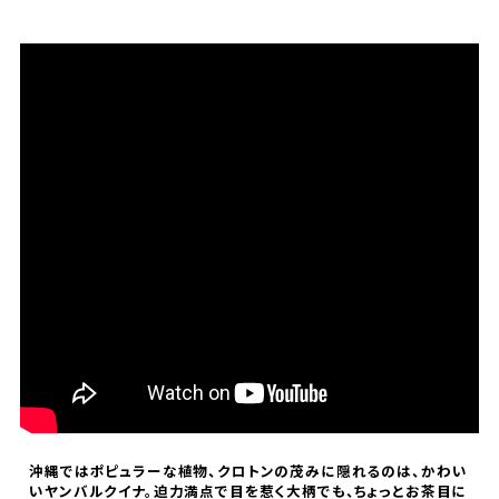
洗濯機で洗えますか？
ご家庭でお洗濯いただけます。型崩れや色落
ちを防ぐため、洗濯ネットの使用をおすすめし
ております。
乾燥機のご使用や、濡れたまま長時間放置す
ることはお避けください。洗濯後は形を整え
て陰干しすると、長くきれいにご愛用いただけ
ます。
サイズが合わなかった場合、交換できま
すか？
未使用・タグ付きで、再販可能な状態の商品
沖縄ではポピュラーな植物、クロトンの茂みに隠れるのは、かわい
であれば、お客様都合の場合でも交換対応を
いヤンバルクイナ。迫力満点で目を惹く大柄でも、ちょっとお茶目に