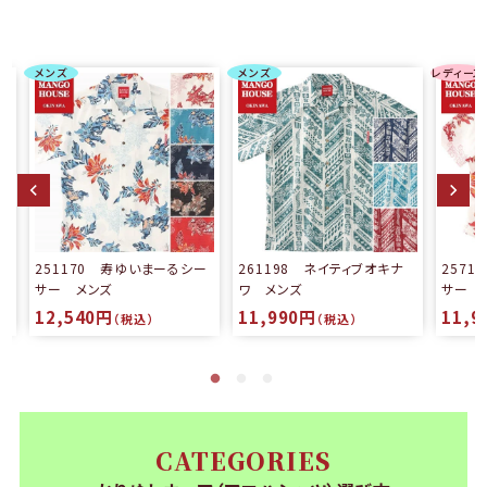
メンズ
メンズ
レディース
る
251170 寿ゆいまーるシー
261198 ネイティブオキナ
257
サー メンズ
ワ メンズ
サー 
12,540円
11,990円
11,9
（税込）
（税込）
CATEGORIES