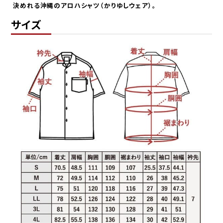
決めれる沖縄のアロハシャツ（かりゆしウェア）。
承っております。
交換にかかる往復送料につきましては、お客
サイズ
様ご負担にてお願いしております。
送料はどのくらいかかりますか？
ネコポスをご利用の場合は全国一律385円
（税込）です。
宅配便は838円（税込）、沖縄県内は471円
（税込）となります。
また、16,500円（税込）以上のお買い上げで
送料無料です。
急いでいます。いつ発送されますか？