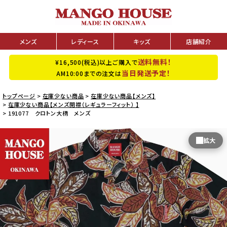
メンズ
レディース
キッズ
店舗紹介
送料無料！
¥16,500(税込)以上ご購入で
当日発送予定！
AM10:00までの注文は
トップページ
在庫少ない商品
在庫少ない商品【メンズ】
在庫少ない商品【メンズ開襟（レギュラーフィット） 】
191077 クロトン大柄 メンズ